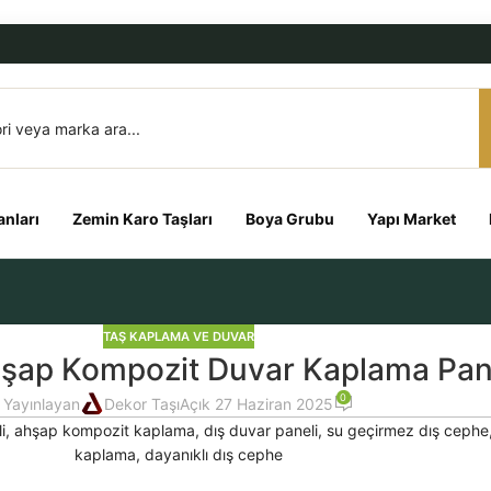
nları
Zemin Karo Taşları
Boya Grubu
Yapı Market
TAŞ KAPLAMA VE DUVAR
şap Kompozit Duvar Kaplama Pan
0
Yayınlayan
Dekor Taşı
Açık 27 Haziran 2025