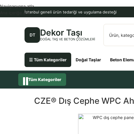
Navigasyona atla
İstanbul geneli ürün tedariği ve uygulama desteği
Ana içeriğe atla
Dekor Taşı
DT
DOĞAL TAŞ VE BETON ÇÖZÜMLERI
☰ Tüm Kategoriler
Doğal Taşlar
Beton Elema
Tüm Kategoriler
CZE® Dış Cephe WPC Ah