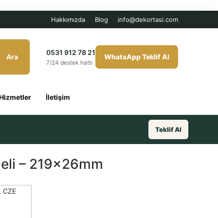
Hakkımızda
Blog
info@dekortasi.com
0531 912 78 21
Ara
WhatsApp Teklif Al
7/24 destek hattı
Hizmetler
İletişim
Teklif Al
eli – 219x26mm