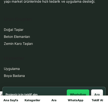
yapı market ürünlerinde hızlı tedarik ve uygulama desteği.
Ürün Grupları
Doğal Taşlar
Beton Elemanları
Zemin Karo Taşları
Hizmetler
Uygulama
Boya Badana
İletişim
Projeniz için teklif alın
WhatsApp
Ara
Ana Sayfa
Kategoriler
Ara
WhatsApp
Teklif Al
0531 912 78 21
Mağaza
WhatsApp ile Teklif Al