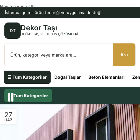
Navigasyona atla
İstanbul geneli ürün tedariği ve uygulama desteği
Ana içeriğe atla
Dekor Taşı
DT
DOĞAL TAŞ VE BETON ÇÖZÜMLERI
Ara
☰ Tüm Kategoriler
Doğal Taşlar
Beton Elemanları
Zem
Tüm Kategoriler
27
HAZ