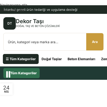
Navigasyona atla
İstanbul geneli ürün tedariği ve uygulama desteği
Ana içeriğe atla
Dekor Taşı
DT
DOĞAL TAŞ VE BETON ÇÖZÜMLERI
Ara
☰ Tüm Kategoriler
Doğal Taşlar
Beton Elemanları
Zem
Tüm Kategoriler
24
NIS