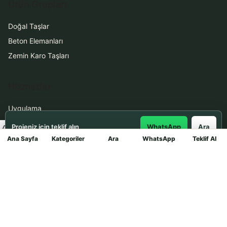
Ürün Grupları
Doğal Taşlar
Beton Elemanları
Zemin Karo Taşları
Hizmetler
Uygulama
Boya Badana
Projeniz için teklif alın
WhatsApp
Ara
Ana Sayfa
Kategoriler
Ara
WhatsApp
Teklif Al
Mağaza
İletişim
0531 912 78 21
WhatsApp ile Teklif Al
info@dekortasi.com