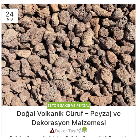
24
NIS
BETON SAKSI VE PEYZAJ
Doğal Volkanik Cüruf – Peyzaj ve
Dekorasyon Malzemesi
0
Dekor Taşı