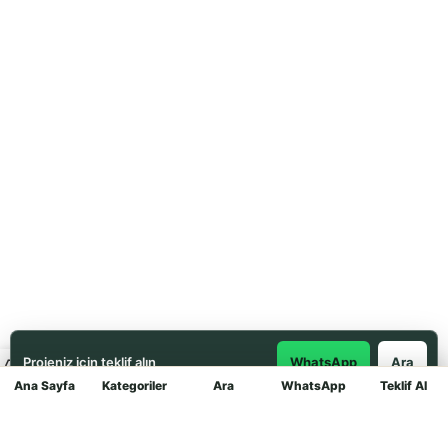
Projeniz için teklif alın
WhatsApp
Ara
Ana Sayfa
Kategoriler
Ara
WhatsApp
Teklif Al
Mağaza