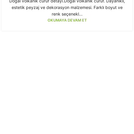
Doğal volkanik cüruf detayı.Doğal volkanik cüruf. Dayanıklı,
estetik peyzaj ve dekorasyon malzemesi. Farklı boyut ve
renk seçenekl...
OKUMAYA DEVAM ET