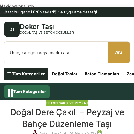
Navigasyona atla
İstanbul geneli ürün tedariği ve uygulama desteği
Ana içeriğe atla
Dekor Taşı
DT
DOĞAL TAŞ VE BETON ÇÖZÜMLERI
Ara
☰ Tüm Kategoriler
Doğal Taşlar
Beton Elemanları
Zem
Tüm Kategoriler
BETON SAKSI VE PEYZAJ
Doğal Dere Çakılı – Peyzaj ve
Bahçe Düzenleme Taşı
0
Dekor Taşı
Açık 24 Nisan 2017