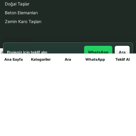
Doğal Taşlar
Beton Elemanları
Zemin Karo Taşları
Hizmetler
Projeniz için teklif alın
WhatsApp
Ara
Uygulama
Ana Sayfa
Kategoriler
Ara
WhatsApp
Teklif Al
Mağaza
Boya Badana
İletişim
0531 912 78 21
WhatsApp ile Teklif Al
info@dekortasi.com