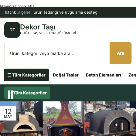
Navigasyona atla
İstanbul geneli ürün tedariği ve uygulama desteği
Ana içeriğe atla
Dekor Taşı
DT
DOĞAL TAŞ VE BETON ÇÖZÜMLERI
Ara
☰ Tüm Kategoriler
Doğal Taşlar
Beton Elemanları
Zem
Tüm Kategoriler
12
MAY