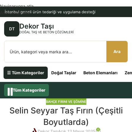
Navigasyona atla
İstanbul geneli ürün tedariği ve uygulama desteği
Ana içeriğe atla
Dekor Taşı
DT
DOĞAL TAŞ VE BETON ÇÖZÜMLERI
Ara
☰ Tüm Kategoriler
Doğal Taşlar
Beton Elemanları
Zem
Tüm Kategoriler
BAHÇE FIRINI VE ŞÖMINE
Selin Seyyar Taş Fırın (Çeşitli
Boyutlarda)
0
Dekor Taşı
Açık 12 Mayıs 2025