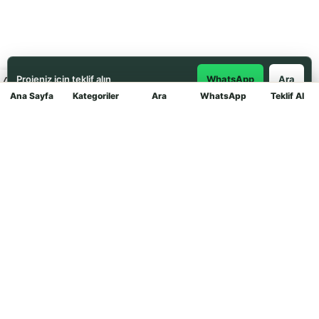
Projeniz için teklif alın
WhatsApp
Ara
Ana Sayfa
Kategoriler
Ara
WhatsApp
Teklif Al
Mağaza