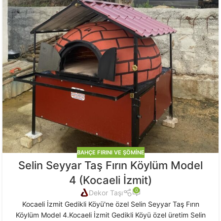
BAHÇE FIRINI VE ŞÖMINE
Selin Seyyar Taş Fırın Köylüm Model
4 (Kocaeli İzmit)
0
Dekor Taşı
Kocaeli İzmit Gedikli Köyü'ne özel Selin Seyyar Taş Fırın
Köylüm Model 4.Kocaeli İzmit Gedikli Köyü özel üretim Selin