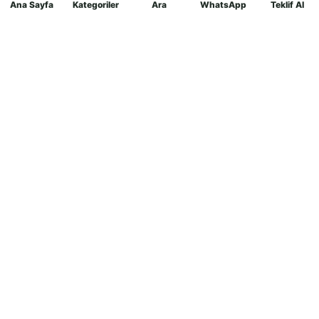
Ana Sayfa
Kategoriler
Ara
WhatsApp
Teklif Al
Mağaza