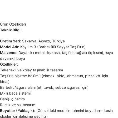
Ürün Özellikleri
Teknik Bilgi:
Üretim Yeri:
Sakarya, Akyazı, Türkiye
Model Adı:
Köylüm 3 (Barbekülü Seyyar Taş Fırın)
Malzeme:
Dayanıklı metal dış kasa, taş fırın tuğlası (iç kısım), ısıya
dayanıklı boya
Özellikler:
Tekerlekli ve kolay taşınabilir tasarım
Taş fırın pişirme bölümü (ekmek, pide, lahmacun, pizza vb. için
ideal)
Barbekü/ızgara alanı (et, tavuk, sebze ızgarası için)
Etkili baca sistemi
Geniş iç hacim
Rustik ve şık tasarım
Boyutlar (Yaklaşık):
(Görseldeki modelin tahmini boyutları – kesin
ölçüler için iletişime geçiniz)