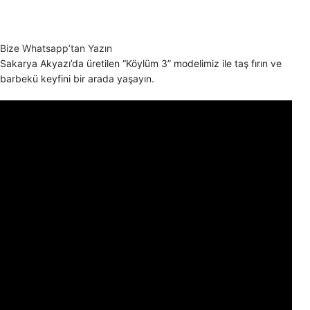
Bize Whatsapp’tan Yazın
Sakarya Akyazı’da üretilen “Köylüm 3” modelimiz ile taş fırın ve
barbekü keyfini bir arada yaşayın.