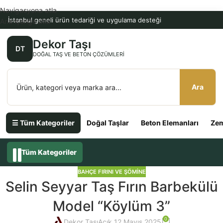
Navigasyona atla
İstanbul geneli ürün tedariği ve uygulama desteği
Ana içeriğe atla
Dekor Taşı
DT
DOĞAL TAŞ VE BETON ÇÖZÜMLERI
Ara
☰ Tüm Kategoriler
Doğal Taşlar
Beton Elemanları
Zem
Tüm Kategoriler
BAHÇE FIRINI VE ŞÖMINE
Selin Seyyar Taş Fırın Barbekülü
Model “Köylüm 3”
0
Dekor Taşı
Açık 12 Mayıs 2025