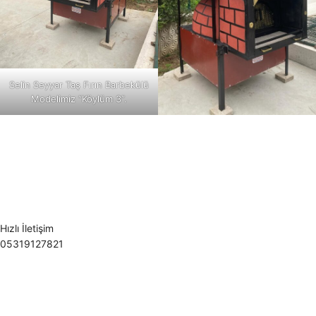
Selin Seyyar Taş Fırın Barbekülü
Modelimiz “Köylüm 3”.
Hızlı İletişim
05319127821