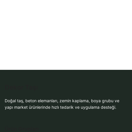
WhatsApp Teklif
Al
Dekor Taşı
Doğal taş, beton elemanları, zemin kaplama, boya grubu ve
yapı market ürünlerinde hızlı tedarik ve uygulama desteği.
Ürün Grupları