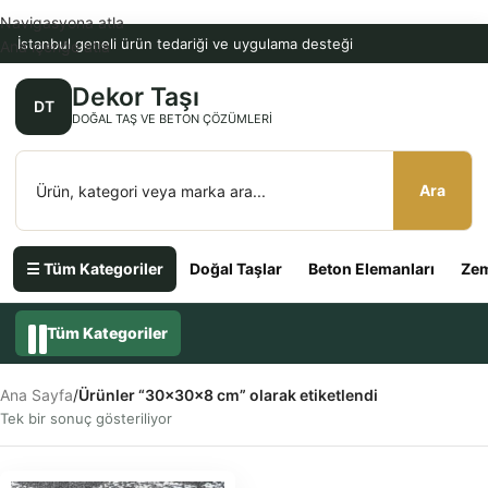
Navigasyona atla
İstanbul geneli ürün tedariği ve uygulama desteği
Ana içeriğe atla
Dekor Taşı
DT
DOĞAL TAŞ VE BETON ÇÖZÜMLERI
Ara
☰ Tüm Kategoriler
Doğal Taşlar
Beton Elemanları
Zem
Tüm Kategoriler
Ana Sayfa
/
Ürünler “30x30x8 cm” olarak etiketlendi
Tek bir sonuç gösteriliyor