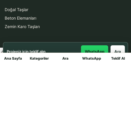
Doğal Taşlar
Beton Elemanları
Zemin Karo Taşları
Hizmetler
Projeniz için teklif alın
WhatsApp
Ara
Uygulama
Ana Sayfa
Kategoriler
Ara
WhatsApp
Teklif Al
Mağaza
Boya Badana
İletişim
0531 912 78 21
WhatsApp ile Teklif Al
info@dekortasi.com