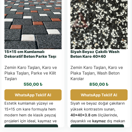
15×15 cm Kumlamalı
Siyah Beyaz Çakıllı Wash
Dekoratif Beton Parke Taşı
Beton Karo 40×40
Zemin Karo Taşları
,
Karo ve
Zemin Karo Taşları
,
Karo ve
Plaka Taşları
,
Parke ve Kilit
Plaka Taşları
,
Wash Beton
Taşları
Karolar
550,00
₺
850,00
₺
WhatsApp Teklif Al
WhatsApp Teklif Al
Estetik kumlamalı yüzeyi ve
Siyah ve beyaz doğal çakılların
15x15 cm kare formuyla hem
yüksek kontrastını sunan,
modern hem de klasik peyzaj
40x40x3.8 cm
ölçülerinde,
projeleri için ideal, kaymaz ve
dayanıklı ve
kaymaz
dış mekan
yüksek dayanımlı zemin
zemin karosu.
WhatsApp ile Sipariş
WhatsApp ile Sipariş