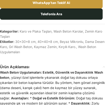
WhatsApp’tan Teklif Al
Telefonla Ara
Kategoriler:
Karo ve Plaka Taşları
,
Wash Beton Karolar
,
Zemin Karo
Taşları
Etiketler:
30x30x8 cm
,
40x40x8 cm
,
Beyaz Mikronlu
,
Dama Desen
Karo
,
Gri Wash Beton
,
Kaymaz Zemin
,
Kırçıllı Karo.
,
Wash Beton
Uygulamaları
Ürün Açıklaması
Wash Beton Uygulamaları: Estetik, Güvenlik ve Dayanıklılık
Wash
beton
, yüzeyi özel işlemlerle yıkanarak doğal taş dokusu ortaya
çıkarılan bir beton kaplama türüdür. Bu yöntem, hem görsel zenginlik
(dama deseni, karışık çakıl) hem de kaymaz bir yüzey sunarak,
estetik ve güvenlik açısından ideal bir zemin kaplama çözümü
sağlar.
Avantajları:
*
Doğal ve Estetik Görünüm:
Doğal taş dokusu
sayesinde şık ve modern bir görünüm sunar. *
Dayanıklılık:
Zorlu