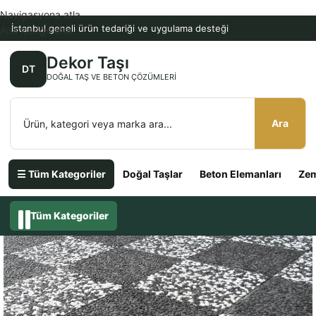
Navigasyona atla
İstanbul geneli ürün tedariği ve uygulama desteği
Ana içeriğe atla
Dekor Taşı
DT
DOĞAL TAŞ VE BETON ÇÖZÜMLERI
Ara
☰ Tüm Kategoriler
Doğal Taşlar
Beton Elemanları
Zem
Tüm Kategoriler