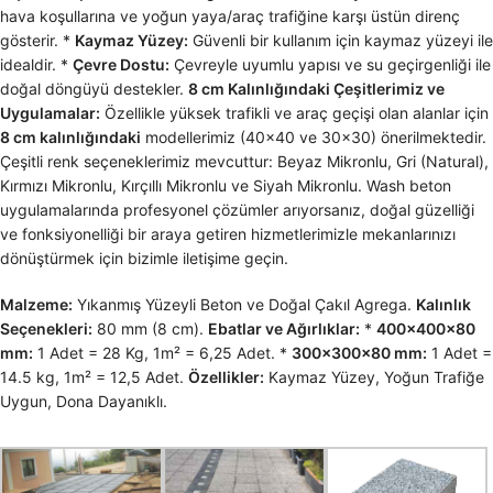
hava koşullarına ve yoğun yaya/araç trafiğine karşı üstün direnç
gösterir. *
Kaymaz Yüzey:
Güvenli bir kullanım için kaymaz yüzeyi ile
idealdir. *
Çevre Dostu:
Çevreyle uyumlu yapısı ve su geçirgenliği ile
doğal döngüyü destekler.
8 cm Kalınlığındaki Çeşitlerimiz ve
Uygulamalar:
Özellikle yüksek trafikli ve araç geçişi olan alanlar için
8 cm kalınlığındaki
modellerimiz (40×40 ve 30×30) önerilmektedir.
Çeşitli renk seçeneklerimiz mevcuttur: Beyaz Mikronlu, Gri (Natural),
Kırmızı Mikronlu, Kırçıllı Mikronlu ve Siyah Mikronlu. Wash beton
uygulamalarında profesyonel çözümler arıyorsanız, doğal güzelliği
ve fonksiyonelliği bir araya getiren hizmetlerimizle mekanlarınızı
dönüştürmek için bizimle iletişime geçin.
Malzeme:
Yıkanmış Yüzeyli Beton ve Doğal Çakıl Agrega.
Kalınlık
Seçenekleri:
80 mm (8 cm).
Ebatlar ve Ağırlıklar:
*
400x400x80
mm:
1 Adet = 28 Kg, 1m² = 6,25 Adet. *
300x300x80 mm:
1 Adet =
14.5 kg, 1m² = 12,5 Adet.
Özellikler:
Kaymaz Yüzey, Yoğun Trafiğe
Uygun, Dona Dayanıklı.