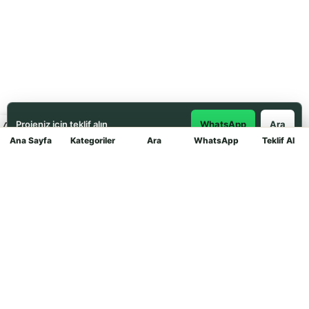
Projeniz için teklif alın
WhatsApp
Ara
Ana Sayfa
Kategoriler
Ara
WhatsApp
Teklif Al
Mağaza