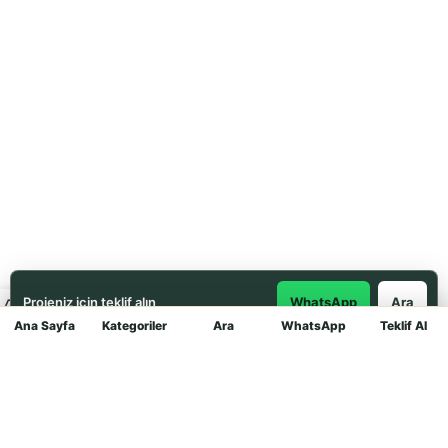
Projeniz için teklif alın
WhatsApp
Ara
Ana Sayfa
Kategoriler
Ara
WhatsApp
Teklif Al
Mağaza