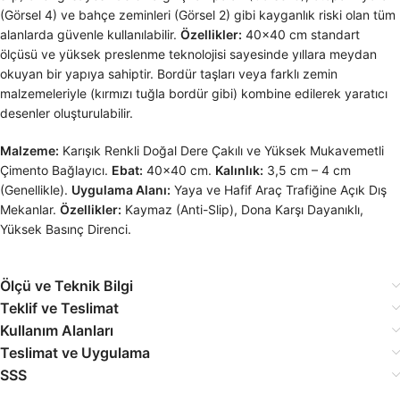
(Görsel 4) ve bahçe zeminleri (Görsel 2) gibi kayganlık riski olan tüm
alanlarda güvenle kullanılabilir.
Özellikler:
40×40 cm standart
ölçüsü ve yüksek preslenme teknolojisi sayesinde yıllara meydan
okuyan bir yapıya sahiptir. Bordür taşları veya farklı zemin
malzemeleriyle (kırmızı tuğla bordür gibi) kombine edilerek yaratıcı
desenler oluşturulabilir.
Malzeme:
Karışık Renkli Doğal Dere Çakılı ve Yüksek Mukavemetli
Çimento Bağlayıcı.
Ebat:
40×40 cm.
Kalınlık:
3,5 cm – 4 cm
(Genellikle).
Uygulama Alanı:
Yaya ve Hafif Araç Trafiğine Açık Dış
Mekanlar.
Özellikler:
Kaymaz (Anti-Slip), Dona Karşı Dayanıklı,
Yüksek Basınç Direnci.
Ölçü ve Teknik Bilgi
Teklif ve Teslimat
Kullanım Alanları
Teslimat ve Uygulama
SSS