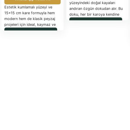
yüzeyindeki doğal kayaları
Estetik kumlamalı yüzeyi ve
andıran özgün dokudan alır. Bu
15x15 cm kare formuyla hem
doku, her bir karoya kendine
modern hem de klasik peyzaj
has bir karakter kazandırırken,
WhatsApp ile Sipariş
projeleri için ideal, kaymaz ve
döşendiği alanlara doğal ve
yüksek dayanımlı zemin
sıcak bir atmosfer yayar. Bahçe
WhatsApp ile Sipariş
kaplama taşı.
yollarından teraslara, site
girişlerinden parklara kadar
geniş bir kullanım alanına sahip
olan bu karolar, dış
mekanlarınıza sofistike ve
zamansız bir görünüm katmanın
ideal yoludur.