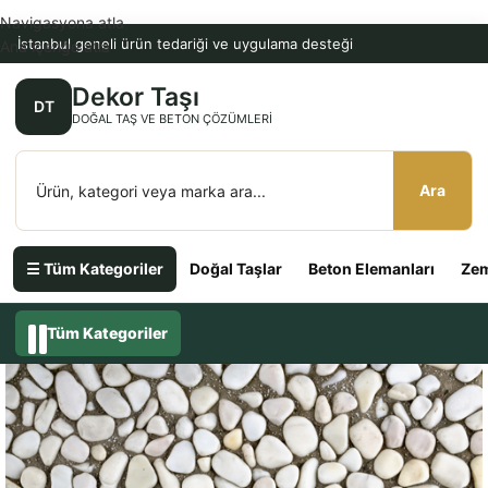
Navigasyona atla
İstanbul geneli ürün tedariği ve uygulama desteği
Ana içeriğe atla
Dekor Taşı
DT
DOĞAL TAŞ VE BETON ÇÖZÜMLERI
Ara
☰ Tüm Kategoriler
Doğal Taşlar
Beton Elemanları
Zem
Tüm Kategoriler