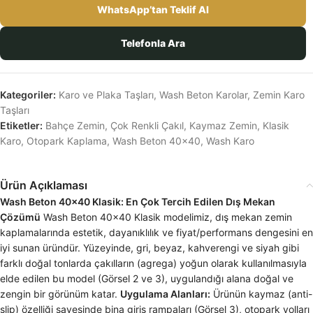
WhatsApp’tan Teklif Al
Telefonla Ara
Kategoriler:
Karo ve Plaka Taşları
,
Wash Beton Karolar
,
Zemin Karo
Taşları
Etiketler:
Bahçe Zemin
,
Çok Renkli Çakıl
,
Kaymaz Zemin
,
Klasik
Karo
,
Otopark Kaplama
,
Wash Beton 40x40
,
Wash Karo
Ürün Açıklaması
Wash Beton 40×40 Klasik: En Çok Tercih Edilen Dış Mekan
Çözümü
Wash Beton 40×40 Klasik modelimiz, dış mekan zemin
kaplamalarında estetik, dayanıklılık ve fiyat/performans dengesini en
iyi sunan üründür. Yüzeyinde, gri, beyaz, kahverengi ve siyah gibi
farklı doğal tonlarda çakılların (agrega) yoğun olarak kullanılmasıyla
elde edilen bu model (Görsel 2 ve 3), uygulandığı alana doğal ve
zengin bir görünüm katar.
Uygulama Alanları:
Ürünün kaymaz (anti-
slip) özelliği sayesinde bina giriş rampaları (Görsel 3), otopark yolları