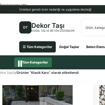
Navigasyona atla
İstanbul geneli ürün tedariği ve uygulama desteği
Ana içeriğe atla
Dekor Taşı
DT
DOĞAL TAŞ VE BETON ÇÖZÜMLERI
☰ Tüm Kategoriler
Doğal Taşlar
Beton Elema
Tüm Kategoriler
Ana Sayfa
/
Ürünler “Klasik Karo” olarak etiketlendi