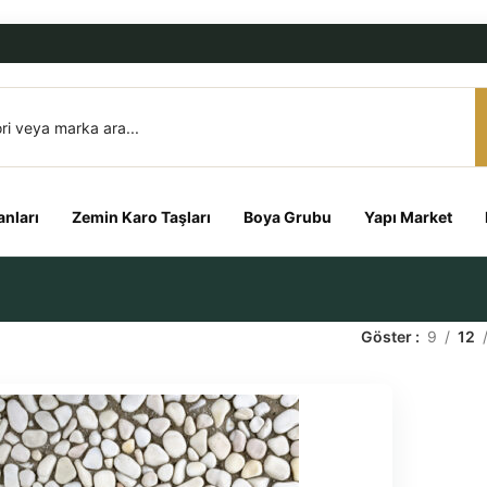
nları
Zemin Karo Taşları
Boya Grubu
Yapı Market
Göster
9
12