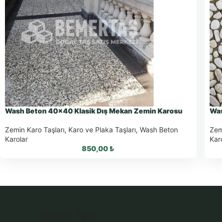
Wash Beton 40×40 Klasik Dış Mekan Zemin Karosu
Was
Zemin Karo Taşları
,
Karo ve Plaka Taşları
,
Wash Beton
Zem
Karolar
Kar
850,00
₺
WhatsApp ile Sipariş
Dekor Taşı