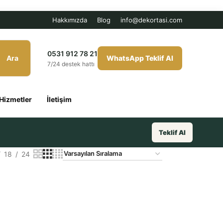
Hakkımızda
Blog
info@dekortasi.com
0531 912 78 21
Ara
WhatsApp Teklif Al
7/24 destek hattı
Hizmetler
İletişim
Teklif Al
18
24