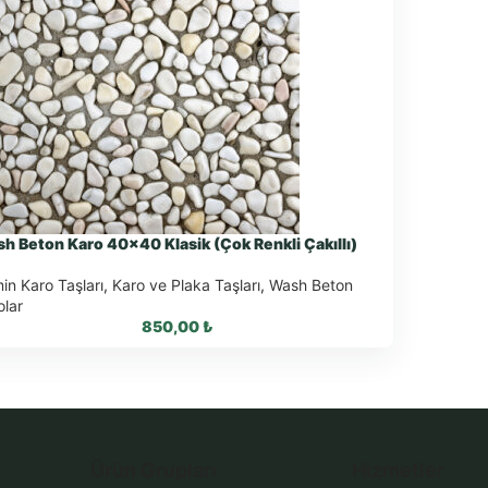
h Beton Karo 40×40 Klasik (Çok Renkli Çakıllı)
in Karo Taşları
,
Karo ve Plaka Taşları
,
Wash Beton
olar
850,00
₺
WhatsApp ile Sipariş
Ürün Grupları
Hizmetler