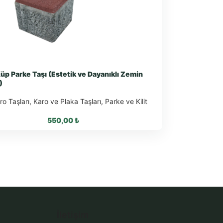
Küp Parke Taşı (Estetik ve Dayanıklı Zemin
)
o Taşları
,
Karo ve Plaka Taşları
,
Parke ve Kilit
550,00
₺
sApp ile Sipariş
tsApp Teklif Al
İletişim