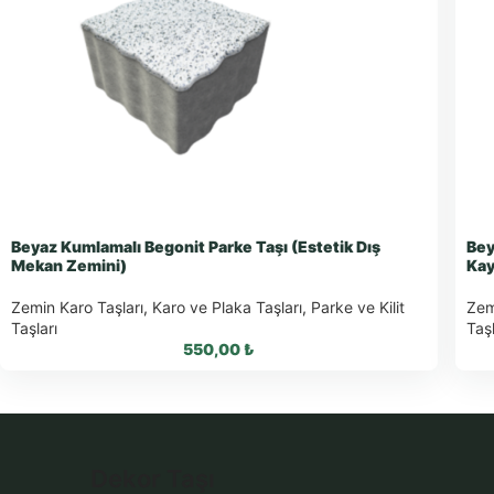
Beyaz Kumlamalı Begonit Parke Taşı (Estetik Dış
Bey
Mekan Zemini)
Kay
Zemin Karo Taşları
,
Karo ve Plaka Taşları
,
Parke ve Kilit
Zem
Taşları
Taşl
550,00
₺
WhatsApp ile Sipariş
Dekor Taşı