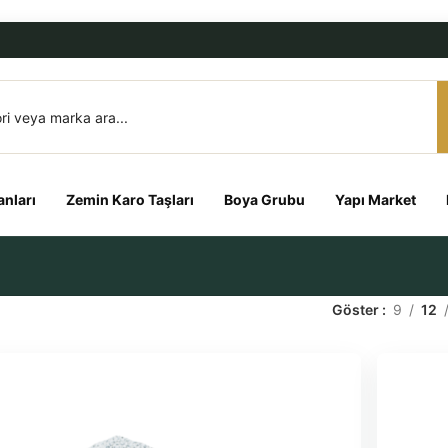
nları
Zemin Karo Taşları
Boya Grubu
Yapı Market
Göster
9
12