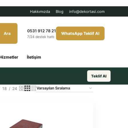
Hakkımızda
Blog
info@dekortasi.com
0531 912 78 21
Ara
WhatsApp Teklif Al
7/24 destek hattı
Hizmetler
İletişim
Teklif Al
18
24