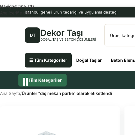
Navigasyona atla
İstanbul geneli ürün tedariği ve uygulama desteği
Ana içeriğe atla
Dekor Taşı
DT
DOĞAL TAŞ VE BETON ÇÖZÜMLERI
☰ Tüm Kategoriler
Doğal Taşlar
Beton Elema
Tüm Kategoriler
Ana Sayfa
/
Ürünler “dış mekan parke” olarak etiketlendi