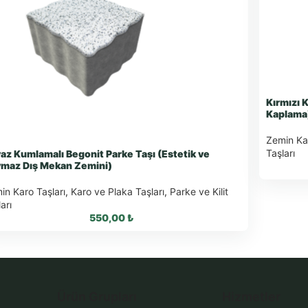
Kırmızı 
Kaplama
Zemin Kar
Taşları
az Kumlamalı Begonit Parke Taşı (Estetik ve
maz Dış Mekan Zemini)
in Karo Taşları
,
Karo ve Plaka Taşları
,
Parke ve Kilit
arı
550,00
₺
What
Wha
WhatsApp ile Sipariş
Ürün Grupları
Hizmetler