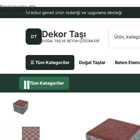
Navigasyona atla
İstanbul geneli ürün tedariği ve uygulama desteği
Ana içeriğe atla
Dekor Taşı
DT
DOĞAL TAŞ VE BETON ÇÖZÜMLERI
☰ Tüm Kategoriler
Doğal Taşlar
Beton Elema
Tüm Kategoriler