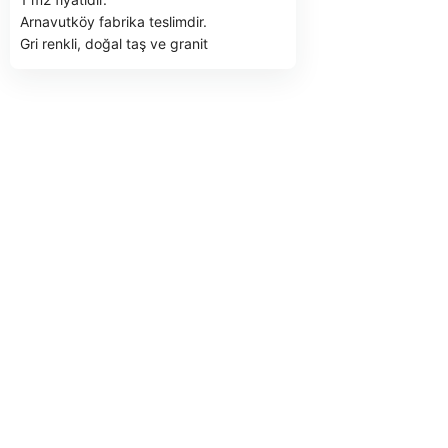
otoparklara ferah 
Arnavutköy fabrika teslimdir.
Boyutları
20 x 20 
Gri renkli, doğal taş ve granit
kadar değişebilir.
karışımından üretilen yüksek dayanımlı
begonit taşı.
10 x 8 cm
boyutlarında ve
8 cm
kalınlığındadır. Park, bahçe ve
kaldırımlar için estetik ve uzun ömürlü
bir zemin çözümüdür.