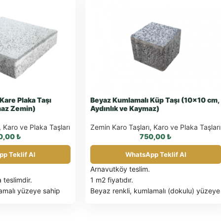
Kare Plaka Taşı
Beyaz Kumlamalı Küp Taşı (10×10 cm,
maz Zemin)
Aydınlık ve Kaymaz)
,
Karo ve Plaka Taşları
Zemin Karo Taşları
,
Karo ve Plaka Taşları
0,00
₺
750,00
₺
p Teklif Al
WhatsApp Teklif Al
Arnavutköy teslim.
 teslimdir.
1 m2 fiyatıdır.
amalı yüzeye sahip
Beyaz renkli, kumlamalı (dokulu) yüzeye
aşıdır. Yüksek
sahip küp (kare) beton parke taşı.
10 x
a yollarına,
10
cm boyutlarında. Ferah görünümü ve