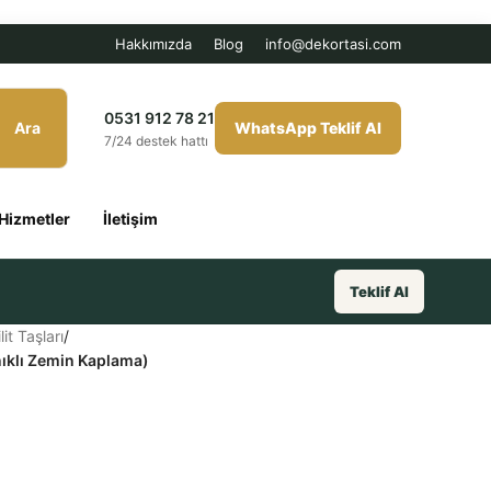
Hakkımızda
Blog
info@dekortasi.com
0531 912 78 21
Ara
WhatsApp Teklif Al
7/24 destek hattı
Hizmetler
İletişim
Teklif Al
it Taşları
/
nıklı Zemin Kaplama)