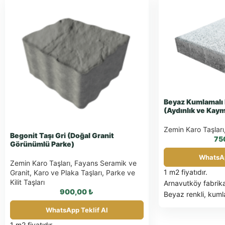
Beyaz Kumlamalı 
(Aydınlık ve Kay
Zemin Karo Taşları
Begonit Taşı Gri (Doğal Granit
75
Görünümlü Parke)
WhatsAp
Zemin Karo Taşları
,
Fayans Seramik ve
1 m2 fiyatıdır.
Granit
,
Karo ve Plaka Taşları
,
Parke ve
Kilit Taşları
Arnavutköy fabrika
900,00
₺
Beyaz renkli, kuml
kare beton plaka t
WhatsApp Teklif Al
dayanımlıdır ve yay
1 m2 fiyatıdır.