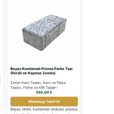
Beyaz Kumlamalı Prizma Parke Taşı
İstanbul Kilitl
(Ferah ve Kaymaz Zemin)
M² Fiyatları v
Uygulama
Zemin Karo Taşları
,
Karo ve Plaka
Zemin Karo Taşl
Taşları
,
Parke ve Kilit Taşları
Taşları
,
Parke ve
550,00
₺
WhatsApp Teklif Al
What
Beyaz renkli, kumlamalı (dokulu) yüzeye
İstanbul
bölge