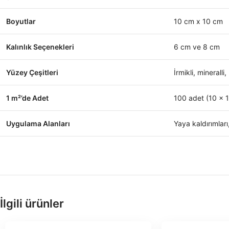
Boyutlar
10 cm x 10 cm
Kalınlık Seçenekleri
6 cm
ve
8 cm
Yüzey Çeşitleri
İrmikli, mineralli
1 m²’de Adet
100
adet (
10 x 
Uygulama Alanları
Yaya kaldırımları
İlgili ürünler