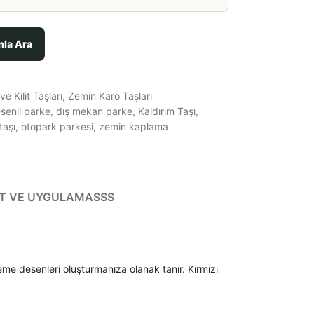
nla Ara
e Kilit Taşları
,
Zemin Karo Taşları
senli parke
,
dış mekan parke
,
Kaldırım Taşı
,
taşı
,
otopark parkesi
,
zemin kaplama
T VE UYGULAMA
SSS
eme desenleri oluşturmanıza olanak tanır. Kırmızı