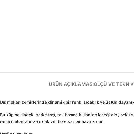
ÜRÜN AÇIKLAMASI
ÖLÇÜ VE TEKNIK 
Dış mekan zeminlerinize
dinamik bir renk, sıcaklık ve üstün dayanıkl
Bu küp şeklindeki parke taşı, tek başına kullanılabileceği gibi, seki
rengi mekanlarınıza sıcak ve davetkar bir hava katar.
Üstün Özellikler: