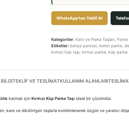
WhatsApp’tan Teklif Al
Telefo
Kategoriler:
Karo ve Plaka Taşları
,
Parke v
Etiketler:
bahçe parkesi
,
beton parke
,
de
kırmızı küp taşı
,
kırmızı parke
,
küp parke 
BILGI
TEKLIF VE TESLIMAT
KULLANIM ALANLARI
TESLIMA
ılık
katmak için
Kırmızı Küp Parke Taşı
ideal bir çözümdür.
zgen, kare ve dikdörtgen taşlarla kombinlenerek özgün ve yaratıcı döş