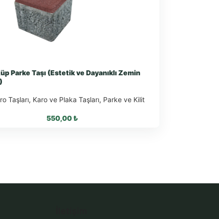
Küp Parke Taşı (Estetik ve Dayanıklı Zemin
)
o Taşları
,
Karo ve Plaka Taşları
,
Parke ve Kilit
550,00
₺
sApp ile Sipariş
tsApp Teklif Al
İletişim