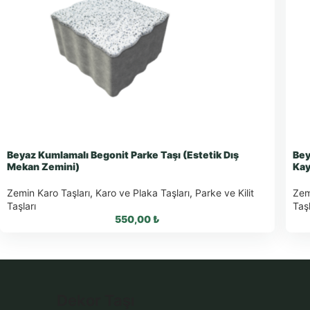
Beyaz Kumlamalı Begonit Parke Taşı (Estetik Dış
Bey
Mekan Zemini)
Kay
Zemin Karo Taşları
,
Karo ve Plaka Taşları
,
Parke ve Kilit
Zem
Taşları
Taşl
550,00
₺
WhatsApp ile Sipariş
Dekor Taşı