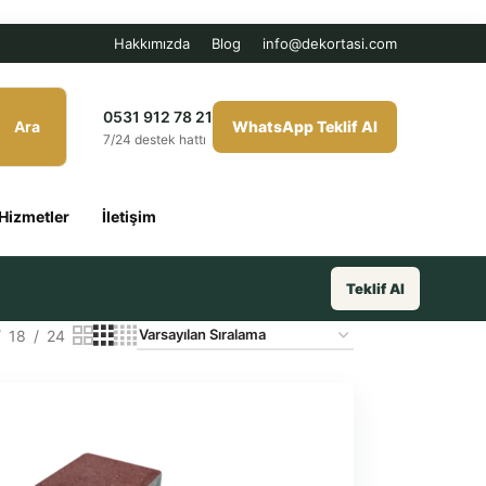
Hakkımızda
Blog
info@dekortasi.com
0531 912 78 21
Ara
WhatsApp Teklif Al
7/24 destek hattı
Hizmetler
İletişim
Teklif Al
18
24