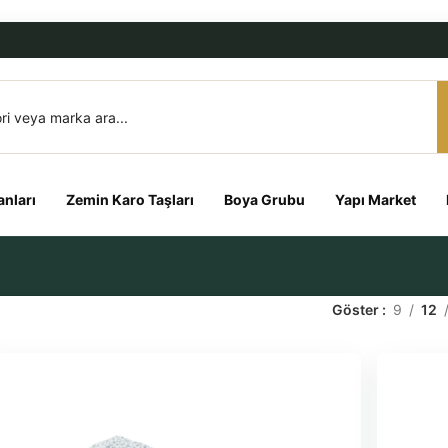
nları
Zemin Karo Taşları
Boya Grubu
Yapı Market
Göster
9
12