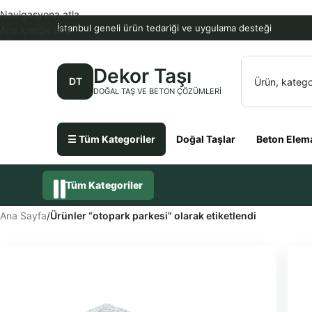
Navigasyona atla
İstanbul geneli ürün tedariği ve uygulama desteği
Ana içeriğe atla
Dekor Taşı
DT
DOĞAL TAŞ VE BETON ÇÖZÜMLERI
☰ Tüm Kategoriler
Doğal Taşlar
Beton Elema
Tüm Kategoriler
Ana Sayfa
/
Ürünler “otopark parkesi” olarak etiketlendi