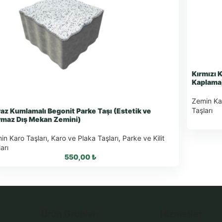
Kırmızı 
Kaplama
Zemin Kar
Taşları
az Kumlamalı Begonit Parke Taşı (Estetik ve
maz Dış Mekan Zemini)
in Karo Taşları
,
Karo ve Plaka Taşları
,
Parke ve Kilit
arı
550,00
₺
What
Wha
WhatsApp ile Sipariş
Ürün Grupları
Hizmetler