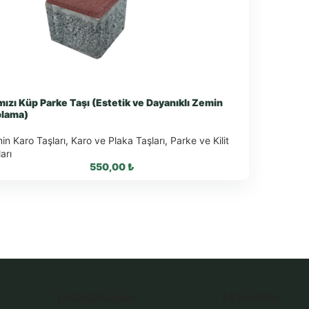
mızı Küp Parke Taşı (Estetik ve Dayanıklı Zemin
lama)
in Karo Taşları
,
Karo ve Plaka Taşları
,
Parke ve Kilit
arı
550,00
₺
WhatsApp ile Sipariş
WhatsApp Teklif Al
Ürün Grupları
Hizmetler