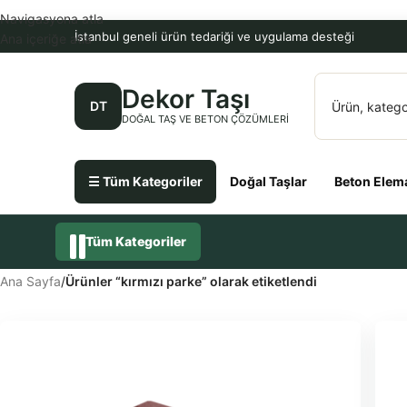
Navigasyona atla
İstanbul geneli ürün tedariği ve uygulama desteği
Ana içeriğe atla
Dekor Taşı
DT
DOĞAL TAŞ VE BETON ÇÖZÜMLERI
☰ Tüm Kategoriler
Doğal Taşlar
Beton Elema
Tüm Kategoriler
Ana Sayfa
/
Ürünler “kırmızı parke” olarak etiketlendi