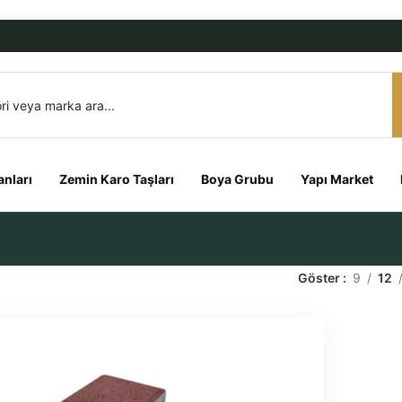
nları
Zemin Karo Taşları
Boya Grubu
Yapı Market
Göster
9
12