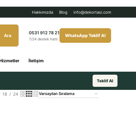
Hakkımızda
Blog
info@dekortasi.com
0531 912 78 21
Ara
WhatsApp Teklif Al
7/24 destek hattı
Hizmetler
İletişim
Teklif Al
18
24