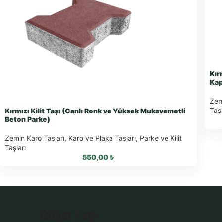
Kır
Kap
Zem
Taşl
Kırmızı Kilit Taşı (Canlı Renk ve Yüksek Mukavemetli
Beton Parke)
Zemin Karo Taşları
,
Karo ve Plaka Taşları
,
Parke ve Kilit
Taşları
550,00
₺
WhatsApp ile Sipariş
Dekor Taşı