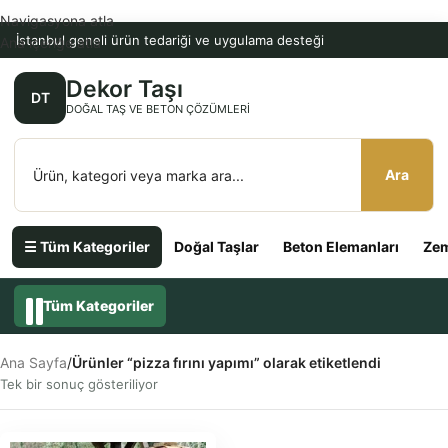
Navigasyona atla
İstanbul geneli ürün tedariği ve uygulama desteği
Ana içeriğe atla
Dekor Taşı
DT
DOĞAL TAŞ VE BETON ÇÖZÜMLERI
Ara
☰ Tüm Kategoriler
Doğal Taşlar
Beton Elemanları
Zem
Tüm Kategoriler
Ana Sayfa
/
Ürünler “pizza fırını yapımı” olarak etiketlendi
Tek bir sonuç gösteriliyor