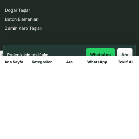
Doğal Taşlar
Beton Elemanları
Zemin Karo Taşları
Hizmetler
Projeniz için teklif alın
WhatsApp
Ara
Uygulama
Ana Sayfa
Kategoriler
Ara
WhatsApp
Teklif Al
Mağaza
Boya Badana
İletişim
0531 912 78 21
WhatsApp ile Teklif Al
info@dekortasi.com