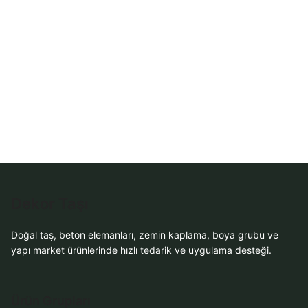
WhatsApp Teklif
Al
Dekor Taşı
Doğal taş, beton elemanları, zemin kaplama, boya grubu ve
yapı market ürünlerinde hızlı tedarik ve uygulama desteği.
Ürün Grupları