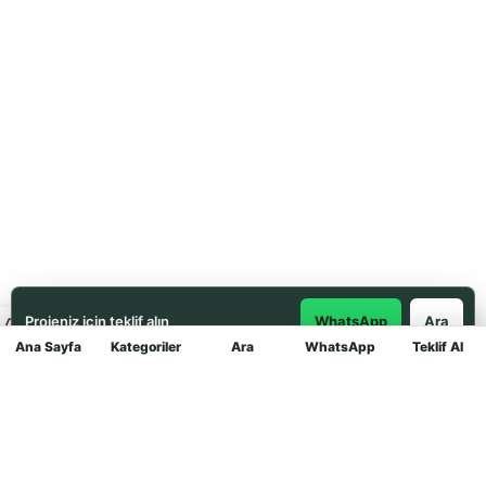
Projeniz için teklif alın
WhatsApp
Ara
Ana Sayfa
Kategoriler
Ara
WhatsApp
Teklif Al
Mağaza