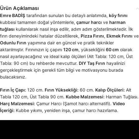
Ürün Açıklaması
Emre BADİŞ
tarafından sunulan bu detaylı anlatımda,
köy fırını
kubbesi tamamen doğal yöntemlerle,
çamur harcı
ve
harman
tuğlası
kullanılarak nasıl inşa edilir, adım adım gösterilmektedir. İlk
fırın deneyimindeki hatalar düzeltilerek,
Pizza Fırını
,
Ekmek Fırını
ve
Odunlu Fırın
yapımına dair en güncel ve pratik teknikler
aktarılmıştır. Fırınınızın iç çapını
120 cm
, yüksekliğini
60 cm
olarak
nasıl ayarlayacağınız ve ideal kalıp ölçüleri (Alt Tabla: 120 cm, Üst
Tabla: 90 cm) bu rehberde mevcuttur.
DIY Taş Fırın
hayalinizi
gerçekleştirmek için gerekli tüm bilgi ve motivasyonu burada
bulacaksınız.
Fırın İç Çapı:
120 cm.
Fırın Yüksekliği:
60 cm.
Kalıp Ölçüleri:
Alt
Tabla 120 cm, Üst Tabla 90 cm.
Kubbe Malzemesi:
Harman Tuğlası.
Harç Malzemesi:
Çamur Harcı (Şamot harcı alternatifi).
Video
İçeriği:
Kubbe yıkımı, yeniden inşa, çamur harcı hazırlama.