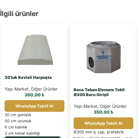
İlgili ürünler
30’luk Kavisli Harpuşta
Yapı Market
,
Diğer Ürünler
Baca Taban Elemanı Tekli
350,00
₺
Ø300 Boru Girişli
WhatsApp Teklif Al
Yapı Market
,
Diğer Ürünler
350,00
₺
30 cm genişlik
50 cm uzunluk
WhatsApp Teklif Al
6 cm kalınlık
Ø300 mm iç çap, prefabrik
3 cm kenar kalınlığı