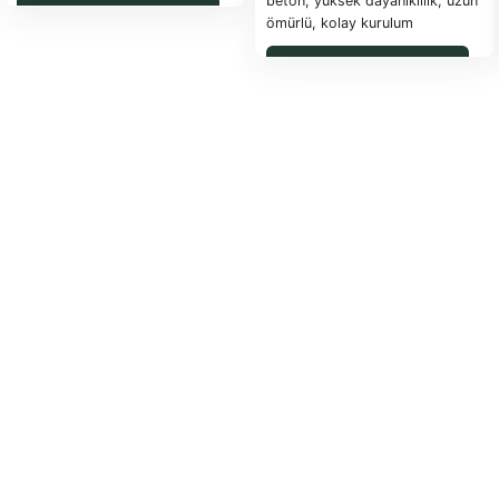
beton, yüksek dayanıklılık, uzun
1 metretülde 2 adet
WhatsApp ile Sipariş
ömürlü, kolay kurulum
Yaklaşık 30 kg ağırlık
Beton malzemeden üretilmiştir
WhatsApp ile Sipariş
Duvarlara harçlı uygulama
1 Metre fiyatıdır.
İstanbul depo teslimdir.