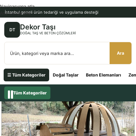
Navigasyona atla
İstanbul geneli ürün tedariği ve uygulama desteği
Ana içeriğe atla
Dekor Taşı
DT
DOĞAL TAŞ VE BETON ÇÖZÜMLERI
Ara
☰ Tüm Kategoriler
Doğal Taşlar
Beton Elemanları
Zem
Tüm Kategoriler