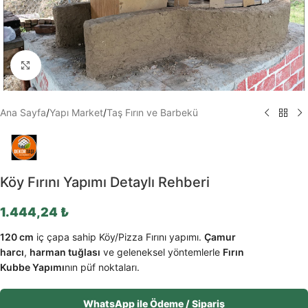
Büyütmek için tıklayın
Ana Sayfa
/
Yapı Market
/
Taş Fırın ve Barbekü
Köy Fırını Yapımı Detaylı Rehberi
1.444,24
₺
120 cm
iç çapa sahip Köy/Pizza Fırını yapımı.
Çamur
harcı
,
harman tuğlası
ve geleneksel yöntemlerle
Fırın
Kubbe Yapımı
nın püf noktaları.
WhatsApp ile Ödeme / Sipariş