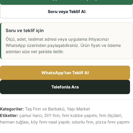
Soru veya Teklif Al
Soru ve teklif için
Ölçü, adet, teslimat adresi veya uygulama ihtiyacınızı
WhatsApp üzerinden paylaşabilirsiniz. Ürün fiyatı ve ödeme
adımları size net şekilde iletilir.
WhatsApp’tan Teklif Al
Telefonla Ara
Kategoriler:
Taş Fırın ve Barbekü
,
Yapı Market
Etiketler:
çamur harcı
,
DIY fırın
,
fırın kubbe yapımı
,
fırın ölçüleri
,
harman tuğlası
,
köy fırını nasıl yapılır
,
odunlu fırın
,
pizza fırını yapımı