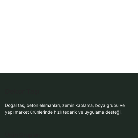
Sipariş
WhatsApp Teklif
Al
Dekor Taşı
Doğal taş, beton elemanları, zemin kaplama, boya grubu ve
yapı market ürünlerinde hızlı tedarik ve uygulama desteği.
Ürün Grupları