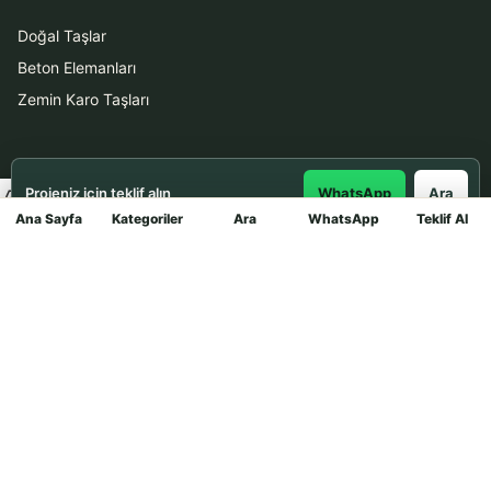
Doğal Taşlar
Beton Elemanları
Zemin Karo Taşları
Hizmetler
Projeniz için teklif alın
WhatsApp
Ara
Uygulama
Ana Sayfa
Kategoriler
Ara
WhatsApp
Teklif Al
Mağaza
Boya Badana
İletişim
0531 912 78 21
WhatsApp ile Teklif Al
info@dekortasi.com