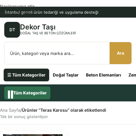
Navigasyona atla
İstanbul geneli ürün tedariği ve uygulama desteği
Ana içeriğe atla
Dekor Taşı
DT
DOĞAL TAŞ VE BETON ÇÖZÜMLERI
Ara
☰ Tüm Kategoriler
Doğal Taşlar
Beton Elemanları
Zem
Tüm Kategoriler
Ana Sayfa
/
Ürünler “Teras Karosu” olarak etiketlendi
Tek bir sonuç gösteriliyor