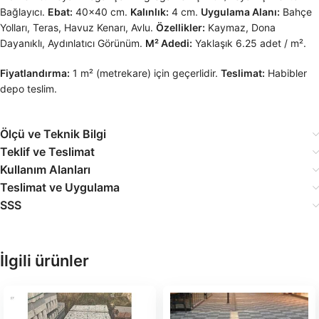
Bağlayıcı.
Ebat:
40×40 cm.
Kalınlık:
4 cm.
Uygulama Alanı:
Bahçe
Yolları, Teras, Havuz Kenarı, Avlu.
Özellikler:
Kaymaz, Dona
Dayanıklı, Aydınlatıcı Görünüm.
M² Adedi:
Yaklaşık 6.25 adet / m².
Fiyatlandırma:
1 m² (metrekare) için geçerlidir.
Teslimat:
Habibler
depo teslim.
Ölçü ve Teknik Bilgi
Teklif ve Teslimat
Kullanım Alanları
Teslimat ve Uygulama
SSS
İlgili ürünler