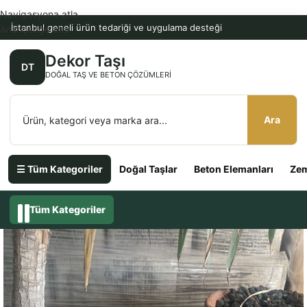
Navigasyona atla
İstanbul geneli ürün tedariği ve uygulama desteği
Ana içeriğe atla
Dekor Taşı
DT
DOĞAL TAŞ VE BETON ÇÖZÜMLERI
Ara
☰ Tüm Kategoriler
Doğal Taşlar
Beton Elemanları
Zem
Tüm Kategoriler