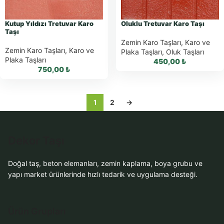
Al
Kutup Yıldızı Tretuvar Karo
Oluklu Tretuvar Karo Taşı
Taşı
Zemin Karo Taşları
,
Karo ve
Zemin Karo Taşları
,
Karo ve
Plaka Taşları
,
Oluk Taşları
Plaka Taşları
450,00
₺
750,00
₺
1
2
→
WhatsApp ile
WhatsApp ile
Sipariş
Dekor Taşı
Sipariş
WhatsApp Teklif
WhatsApp Teklif
Doğal taş, beton elemanları, zemin kaplama, boya grubu ve
Al
Al
yapı market ürünlerinde hızlı tedarik ve uygulama desteği.
Ürün Grupları