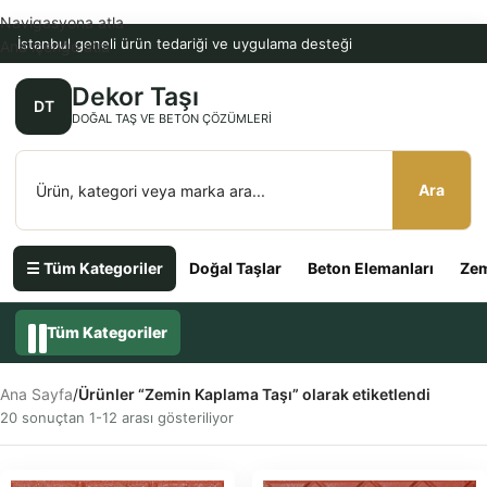
Navigasyona atla
İstanbul geneli ürün tedariği ve uygulama desteği
Ana içeriğe atla
Dekor Taşı
DT
DOĞAL TAŞ VE BETON ÇÖZÜMLERI
Ara
☰ Tüm Kategoriler
Doğal Taşlar
Beton Elemanları
Zem
Tüm Kategoriler
Ana Sayfa
/
Ürünler “Zemin Kaplama Taşı” olarak etiketlendi
20 sonuçtan 1-12 arası gösteriliyor