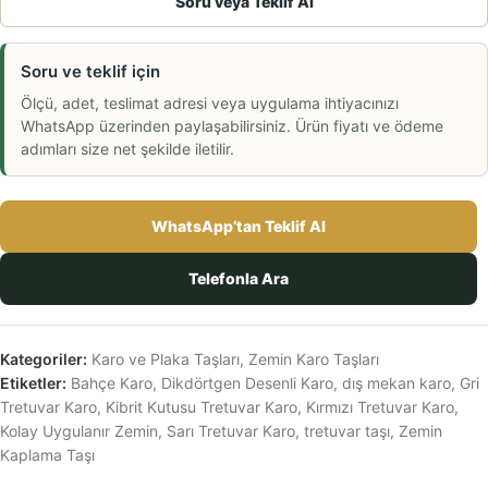
Soru veya Teklif Al
Soru ve teklif için
Ölçü, adet, teslimat adresi veya uygulama ihtiyacınızı
WhatsApp üzerinden paylaşabilirsiniz. Ürün fiyatı ve ödeme
adımları size net şekilde iletilir.
WhatsApp’tan Teklif Al
Telefonla Ara
Kategoriler:
Karo ve Plaka Taşları
,
Zemin Karo Taşları
Etiketler:
Bahçe Karo
,
Dikdörtgen Desenli Karo
,
dış mekan karo
,
Gri
Tretuvar Karo
,
Kibrit Kutusu Tretuvar Karo
,
Kırmızı Tretuvar Karo
,
Kolay Uygulanır Zemin
,
Sarı Tretuvar Karo
,
tretuvar taşı
,
Zemin
Kaplama Taşı