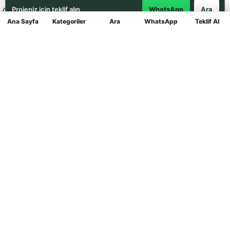
Projeniz için teklif alın
WhatsApp
Ara
Ana Sayfa
Kategoriler
Ara
WhatsApp
Teklif Al
Mağaza