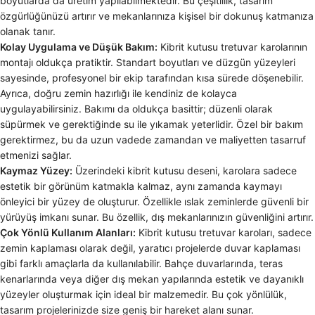
boyutlarda da üretim yapılabilmektedir. Bu çeşitlilik, tasarım
özgürlüğünüzü artırır ve mekanlarınıza kişisel bir dokunuş katmanıza
olanak tanır.
Kolay Uygulama ve Düşük Bakım:
Kibrit kutusu tretuvar karolarının
montajı oldukça pratiktir. Standart boyutları ve düzgün yüzeyleri
sayesinde, profesyonel bir ekip tarafından kısa sürede döşenebilir.
Ayrıca, doğru zemin hazırlığı ile kendiniz de kolayca
uygulayabilirsiniz. Bakımı da oldukça basittir; düzenli olarak
süpürmek ve gerektiğinde su ile yıkamak yeterlidir. Özel bir bakım
gerektirmez, bu da uzun vadede zamandan ve maliyetten tasarruf
etmenizi sağlar.
Kaymaz Yüzey:
Üzerindeki kibrit kutusu deseni, karolara sadece
estetik bir görünüm katmakla kalmaz, aynı zamanda kaymayı
önleyici bir yüzey de oluşturur. Özellikle ıslak zeminlerde güvenli bir
yürüyüş imkanı sunar. Bu özellik, dış mekanlarınızın güvenliğini artırır.
Çok Yönlü Kullanım Alanları:
Kibrit kutusu tretuvar karoları, sadece
zemin kaplaması olarak değil, yaratıcı projelerde duvar kaplaması
gibi farklı amaçlarla da kullanılabilir. Bahçe duvarlarında, teras
kenarlarında veya diğer dış mekan yapılarında estetik ve dayanıklı
yüzeyler oluşturmak için ideal bir malzemedir. Bu çok yönlülük,
tasarım projelerinizde size geniş bir hareket alanı sunar.