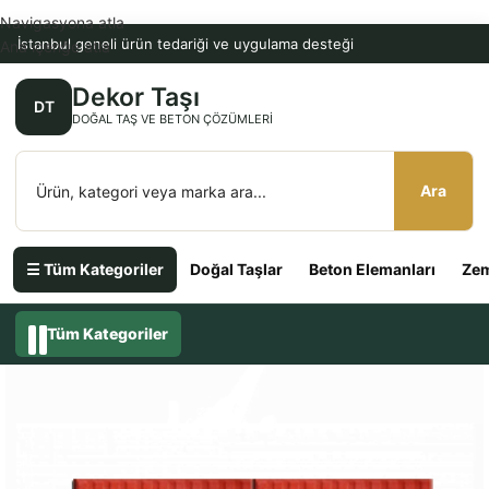
Navigasyona atla
İstanbul geneli ürün tedariği ve uygulama desteği
Ana içeriğe atla
Dekor Taşı
DT
DOĞAL TAŞ VE BETON ÇÖZÜMLERI
Ara
☰ Tüm Kategoriler
Doğal Taşlar
Beton Elemanları
Zem
Tüm Kategoriler