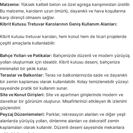
Malzeme:
Yüksek kaliteli beton ve özel agrega karışımından üretilir.
Bu malzeme, karoların uzun ömürlü, dayanıklı ve hava koşullarına
karşı dirençli olmasını sağlar.
Kibrit Kutusu Tretuvar Karolarının Geniş Kullanım Alanları:
Kibrit kutusu tretuvar karoları, hem konut hem de ticari projelerde
çeşitli amaçlarla kullanılabilir:
Bahçe Yolları ve Patikalar:
Bahçenizde düzenli ve modern yürüyüş
yolları oluşturmak için idealdir. Kibrit kutusu deseni, bahçenize
minimalist bir şıklık katar.
Teraslar ve Balkonlar:
Teras ve balkonlarınızda sade ve dayanıklı
bir zemin kaplaması olarak kullanılabilir. Kolay temizlenebilir yüzeyi
sayesinde pratik bir kullanım sunar.
Site ve Konut Girişleri:
Site ve apartman girişlerinde modern ve
davetkar bir görünüm oluşturur. Misafirlerinizi etkileyen ilk izlenimi
güçlendirir.
Peyzaj Düzenlemeleri:
Parklar, rekreasyon alanları ve diğer yeşil
alanlarda yürüyüş yolları, dinlenme alanları ve dekoratif zemin
kaplamaları olarak kullanılır. Düzenli deseni sayesinde mekanlara