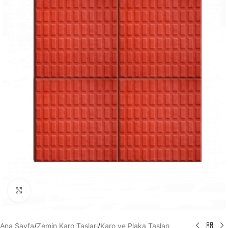
Büyütmek için tıklayın
Ana Sayfa
/
Zemin Karo Taşları
/
Karo ve Plaka Taşları