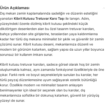
Ürün Açıklaması
Dış mekan zemin kaplamalarında sadeliğin ve düzenin estetiğini
yansıtan
Kibrit Kutusu Tretuvar Karo Taşı
ile tanışın. Adını,
yüzeyindeki özenle dizilmiş kibrit kutusu şeklindeki küçük
dikdörtgen desenlerden alan bu özel tasarım tretuvar karoları,
bahçe yollarından site girişlerine, teraslardan yaya kaldırımlarına
kadar her türlü dış mekana minimalist bir şıklık ve güvenilir bir zemin
çözümü sunar. Kibrit kutusu deseni, mekanlarınıza düzenli ve
modern bir görünüm katarken, sağlam yapısı da uzun yıllar boyunca
sorunsuz bir kullanım imkanı sunar.
Kibrit kutusu tretuvar karoları, sadece görsel olarak hoş bir zemin
oluşturmakla kalmaz, aynı zamanda fonksiyonel özellikleriyle de öne
çıkar. Farklı renk ve boyut seçenekleriyle sunulan bu karolar, her
türlü peyzaj düzenlemesine uyum sağlayarak estetik bütünlüğü
korur. Özellikle modern ve minimalist tasarım anlayışını
benimseyenler için ideal bir seçenek olan bu karolar, dış
mekanlarınıza sofistike bir dokunuş katarken, güvenli bir yürüyüş
yüzeyi de sunar.