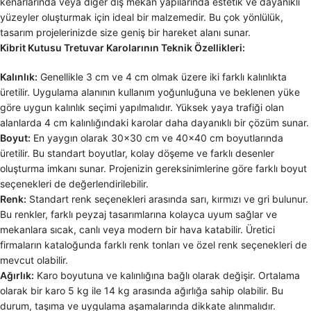
kenarlarında veya diğer dış mekan yapılarında estetik ve dayanıklı
yüzeyler oluşturmak için ideal bir malzemedir. Bu çok yönlülük,
tasarım projelerinizde size geniş bir hareket alanı sunar.
Kibrit Kutusu Tretuvar Karolarının Teknik Özellikleri:
Kalınlık:
Genellikle 3 cm ve 4 cm olmak üzere iki farklı kalınlıkta
üretilir. Uygulama alanının kullanım yoğunluğuna ve beklenen yüke
göre uygun kalınlık seçimi yapılmalıdır. Yüksek yaya trafiği olan
alanlarda 4 cm kalınlığındaki karolar daha dayanıklı bir çözüm sunar.
Boyut:
En yaygın olarak 30×30 cm ve 40×40 cm boyutlarında
üretilir. Bu standart boyutlar, kolay döşeme ve farklı desenler
oluşturma imkanı sunar. Projenizin gereksinimlerine göre farklı boyut
seçenekleri de değerlendirilebilir.
Renk:
Standart renk seçenekleri arasında sarı, kırmızı ve gri bulunur.
Bu renkler, farklı peyzaj tasarımlarına kolayca uyum sağlar ve
mekanlara sıcak, canlı veya modern bir hava katabilir. Üretici
firmaların kataloğunda farklı renk tonları ve özel renk seçenekleri de
mevcut olabilir.
Ağırlık:
Karo boyutuna ve kalınlığına bağlı olarak değişir. Ortalama
olarak bir karo 5 kg ile 14 kg arasında ağırlığa sahip olabilir. Bu
durum, taşıma ve uygulama aşamalarında dikkate alınmalıdır.