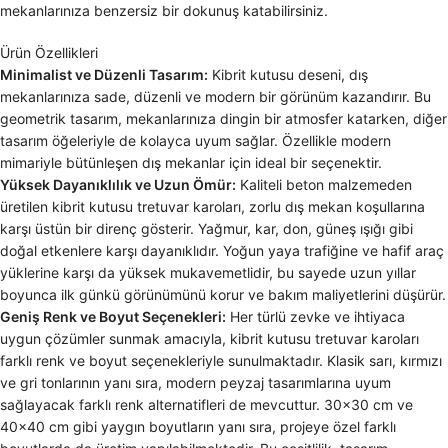
mekanlarınıza benzersiz bir dokunuş katabilirsiniz.
Ürün Özellikleri
Minimalist ve Düzenli Tasarım:
Kibrit kutusu deseni, dış
mekanlarınıza sade, düzenli ve modern bir görünüm kazandırır. Bu
geometrik tasarım, mekanlarınıza dingin bir atmosfer katarken, diğer
tasarım öğeleriyle de kolayca uyum sağlar. Özellikle modern
mimariyle bütünleşen dış mekanlar için ideal bir seçenektir.
Yüksek Dayanıklılık ve Uzun Ömür:
Kaliteli beton malzemeden
üretilen kibrit kutusu tretuvar karoları, zorlu dış mekan koşullarına
karşı üstün bir direnç gösterir. Yağmur, kar, don, güneş ışığı gibi
doğal etkenlere karşı dayanıklıdır. Yoğun yaya trafiğine ve hafif araç
yüklerine karşı da yüksek mukavemetlidir, bu sayede uzun yıllar
boyunca ilk günkü görünümünü korur ve bakım maliyetlerini düşürür.
Geniş Renk ve Boyut Seçenekleri:
Her türlü zevke ve ihtiyaca
uygun çözümler sunmak amacıyla, kibrit kutusu tretuvar karoları
farklı renk ve boyut seçenekleriyle sunulmaktadır. Klasik sarı, kırmızı
ve gri tonlarının yanı sıra, modern peyzaj tasarımlarına uyum
sağlayacak farklı renk alternatifleri de mevcuttur. 30×30 cm ve
40×40 cm gibi yaygın boyutların yanı sıra, projeye özel farklı