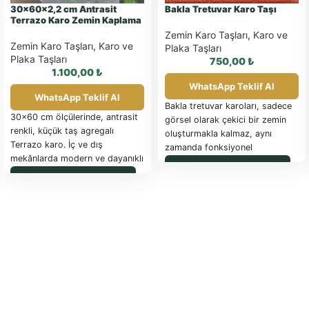
30x60x2,2 cm Antrasit
Bakla Tretuvar Karo Taşı
Terrazo Karo Zemin Kaplama
Zemin Karo Taşları
,
Karo ve
Zemin Karo Taşları
,
Karo ve
Plaka Taşları
Plaka Taşları
750,00
₺
1.100,00
₺
WhatsApp Teklif Al
WhatsApp Teklif Al
Bakla tretuvar karoları, sadece
30x60 cm ölçülerinde, antrasit
görsel olarak çekici bir zemin
renkli, küçük taş agregalı
oluşturmakla kalmaz, aynı
Terrazo karo. İç ve dış
zamanda fonksiyonel
mekânlarda modern ve dayanıklı
özellikleriyle de öne çıkar. Farklı
WhatsApp ile Sipariş
zemin kaplaması için idealdir.
renk ve boyut seçenekleriyle
WhatsApp ile Sipariş
sunulan bu karolar, her türlü
peyzaj düzenlemesine uyum
sağlayarak estetik bütünlüğü
korur. Özellikle doğal ve rustik
tasarım anlayışını benimseyenler
için ideal bir seçenek olan bu
karolar, dış mekanlarınıza sıcak
bir dokunuş katarken, güvenli
ve konforlu bir yürüyüş yüzeyi