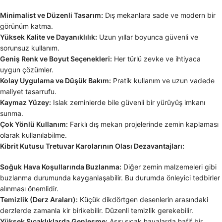
Minimalist ve Düzenli Tasarım:
Dış mekanlara sade ve modern bir
görünüm katma.
Yüksek Kalite ve Dayanıklılık:
Uzun yıllar boyunca güvenli ve
sorunsuz kullanım.
Geniş Renk ve Boyut Seçenekleri:
Her türlü zevke ve ihtiyaca
uygun çözümler.
Kolay Uygulama ve Düşük Bakım:
Pratik kullanım ve uzun vadede
maliyet tasarrufu.
Kaymaz Yüzey:
Islak zeminlerde bile güvenli bir yürüyüş imkanı
sunma.
Çok Yönlü Kullanım:
Farklı dış mekan projelerinde zemin kaplaması
olarak kullanılabilme.
Kibrit Kutusu Tretuvar Karolarının Olası Dezavantajları:
Soğuk Hava Koşullarında Buzlanma:
Diğer zemin malzemeleri gibi
buzlanma durumunda kayganlaşabilir. Bu durumda önleyici tedbirler
alınması önemlidir.
Temizlik (Derz Araları):
Küçük dikdörtgen desenlerin arasındaki
derzlerde zamanla kir birikebilir. Düzenli temizlik gerekebilir.
Yüksek Sıcaklıklarda Genleşme:
Aşırı sıcak havalarda hafif bir