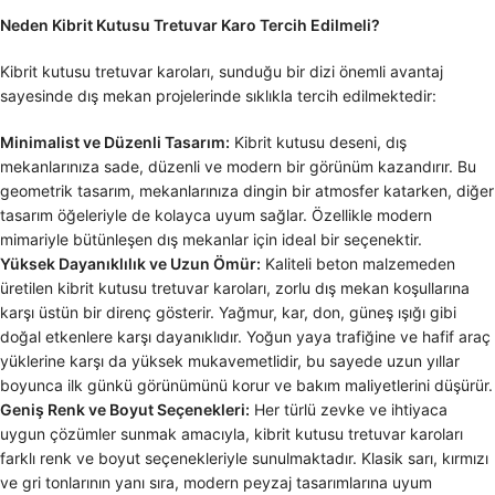
Neden Kibrit Kutusu Tretuvar Karo Tercih Edilmeli?
Kibrit kutusu tretuvar karoları, sunduğu bir dizi önemli avantaj
sayesinde dış mekan projelerinde sıklıkla tercih edilmektedir:
Minimalist ve Düzenli Tasarım:
Kibrit kutusu deseni, dış
mekanlarınıza sade, düzenli ve modern bir görünüm kazandırır. Bu
geometrik tasarım, mekanlarınıza dingin bir atmosfer katarken, diğer
tasarım öğeleriyle de kolayca uyum sağlar. Özellikle modern
mimariyle bütünleşen dış mekanlar için ideal bir seçenektir.
Yüksek Dayanıklılık ve Uzun Ömür:
Kaliteli beton malzemeden
üretilen kibrit kutusu tretuvar karoları, zorlu dış mekan koşullarına
karşı üstün bir direnç gösterir. Yağmur, kar, don, güneş ışığı gibi
doğal etkenlere karşı dayanıklıdır. Yoğun yaya trafiğine ve hafif araç
yüklerine karşı da yüksek mukavemetlidir, bu sayede uzun yıllar
boyunca ilk günkü görünümünü korur ve bakım maliyetlerini düşürür.
Geniş Renk ve Boyut Seçenekleri:
Her türlü zevke ve ihtiyaca
uygun çözümler sunmak amacıyla, kibrit kutusu tretuvar karoları
farklı renk ve boyut seçenekleriyle sunulmaktadır. Klasik sarı, kırmızı
ve gri tonlarının yanı sıra, modern peyzaj tasarımlarına uyum