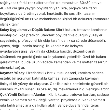
sağlayacak farklı renk alternatifleri de mevcuttur. 30×30 cm ve
40×40 cm gibi yaygın boyutların yanı sıra, projeye özel farklı
boyutlarda da üretim yapılabilmektedir. Bu çeşitlilik, tasarım
özgürlüğünüzü artırır ve mekanlarınıza kişisel bir dokunuş katmanıza
olanak tanır.
Kolay Uygulama ve Düşük Bakım:
Kibrit kutusu tretuvar karolarının
montajı oldukça pratiktir. Standart boyutları ve düzgün yüzeyleri
sayesinde, profesyonel bir ekip tarafından kısa sürede döşenebilir.
Ayrıca, doğru zemin hazırlığı ile kendiniz de kolayca
uygulayabilirsiniz. Bakımı da oldukça basittir; düzenli olarak
süpürmek ve gerektiğinde su ile yıkamak yeterlidir. Özel bir bakım
gerektirmez, bu da uzun vadede zamandan ve maliyetten tasarruf
etmenizi sağlar.
Kaymaz Yüzey:
Üzerindeki kibrit kutusu deseni, karolara sadece
estetik bir görünüm katmakla kalmaz, aynı zamanda kaymayı
önleyici bir yüzey de oluşturur. Özellikle ıslak zeminlerde güvenli bir
yürüyüş imkanı sunar. Bu özellik, dış mekanlarınızın güvenliğini artırır.
Çok Yönlü Kullanım Alanları:
Kibrit kutusu tretuvar karoları, sadece
zemin kaplaması olarak değil, yaratıcı projelerde duvar kaplaması
gibi farklı amaçlarla da kullanılabilir. Bahçe duvarlarında, teras