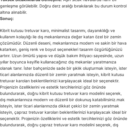
genleşme görülebilir. Doğru derz aralığı bırakılarak bu durum kontrol
altına alınabilir.
Sonuç:
Kibrit kutusu tretuvar karo, minimalist tasarımı, dayanıklılığı ve
kullanım kolaylığı ile dış mekanlarınıza değer katan özel bir zemin
çözümüdür. Düzenli deseni, mekanlarınıza modern ve sakin bir hava
katarken, geniş renk ve boyut seçenekleri tasarım özgürlüğünüzü
artırır. Uzun ömürlü yapısı ve düşük bakım ihtiyacı sayesinde, uzun
yıllar boyunca keyifle kullanacağınız dış mekanlar yaratmanıza
olanak tanır. İster bahçenizde sade bir şıklık oluşturmak isteyin, ister
ticari alanlarınızda düzenli bir zemin yaratmak isteyin, kibrit kutusu
tretuvar karoları beklentilerinizi karşılayacak ideal bir seçenektir.
Projenizin özelliklerini ve estetik tercihlerinizi göz önünde
bulundurarak, doğru kibrit kutusu tretuvar karo modelini seçerek,
dış mekanlarınıza modern ve düzenli bir dokunuş katabilirsiniz.mak
isteyin, ister ticari alanlarınızda dikkat çekici bir zemin yaratmak
isteyin, çapraz tretuvar karoları beklentilerinizi karşılayacak ideal bir
seçenektir. Projenizin özelliklerini ve estetik tercihlerinizi göz önünde
bulundurarak, doğru çapraz tretuvar karo modelini seçerek, dış