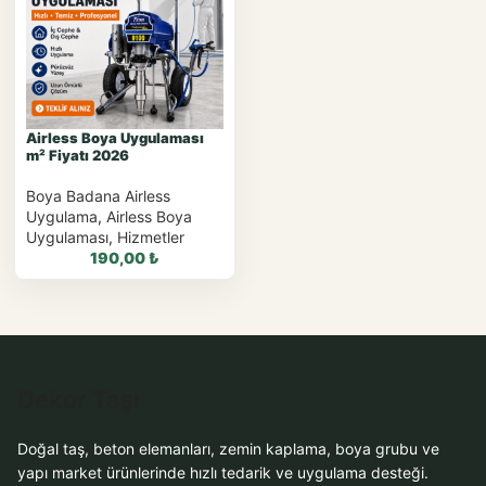
Airless Boya Uygulaması
m² Fiyatı 2026
Boya Badana Airless
Uygulama
,
Airless Boya
Uygulaması
,
Hizmetler
190,00
₺
WhatsApp ile
Dekor Taşı
Sipariş
Doğal taş, beton elemanları, zemin kaplama, boya grubu ve
WhatsApp Teklif Al
yapı market ürünlerinde hızlı tedarik ve uygulama desteği.