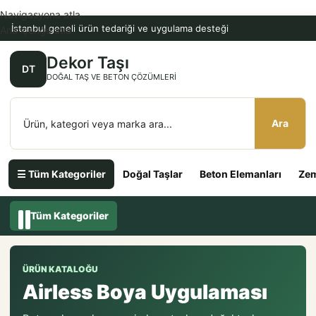
Navigasyona atla
İstanbul geneli ürün tedariği ve uygulama desteği
Ana içeriğe atla
Dekor Taşı
DT
DOĞAL TAŞ VE BETON ÇÖZÜMLERI
Ara
☰ Tüm Kategoriler
Doğal Taşlar
Beton Elemanları
Zem
Tüm Kategoriler
ÜRÜN KATALOĞU
Airless Boya Uygulaması