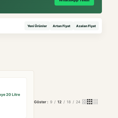
Yeni Ürünler
Artan Fiyat
Azalan Fiyat
e 20 Litre
Göster
9
12
18
24