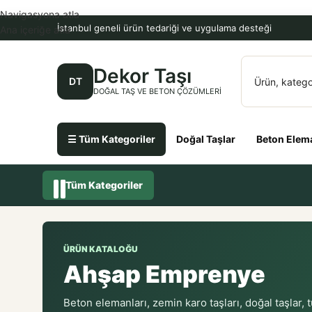
Navigasyona atla
İstanbul geneli ürün tedariği ve uygulama desteği
Ana içeriğe atla
Dekor Taşı
DT
DOĞAL TAŞ VE BETON ÇÖZÜMLERI
☰ Tüm Kategoriler
Doğal Taşlar
Beton Elema
Tüm Kategoriler
ÜRÜN KATALOĞU
Ahşap Emprenye
Beton elemanları, zemin karo taşları, doğal taşlar, 