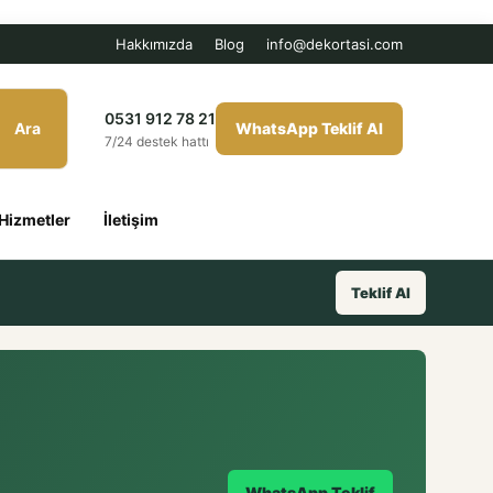
Hakkımızda
Blog
info@dekortasi.com
0531 912 78 21
Ara
WhatsApp Teklif Al
7/24 destek hattı
Hizmetler
İletişim
Teklif Al
WhatsApp Teklif