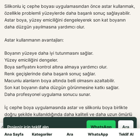
Silikonlu iç cephe boyası uygulamasından önce astar kullanmak,
özellikle problemli yüzeylerde daha başarılı sonuç sağlayabilir.
Astar boya, yüzey emiciliğini dengeleyerek son kat boyanın
daha düzgün yayılmasına yardımcı olur.
Astar kullanmanın avantajları:
Boyanın yüzeye daha iyi tutunmasını sağlar.
Yüzey emiciliğini dengeler.
Boya sarfiyatını kontrol altına almaya yardımcı olur.
Renk geçişlerinde daha başarılı sonuç sağlar.
Macunlu alanların boya altında belli olmasını azaltabilir.
Son kat boyanın daha düzgün görünmesine katkı sağlar.
Daha profesyonel uygulama sonucu sunar.
İç cephe boya uygulamasında astar ve silikonlu boya birlikte
doğru şekilde kullanıldığında daha kaliteli ve daha uzun ömürlü
yüzey elde edilebilir.
Projeniz için teklif alın
WhatsApp
Ara
Ana Sayfa
Kategoriler
Ara
WhatsApp
Teklif Al
Mağaza
Silikonlu İç Cephe Boyası ile Daha