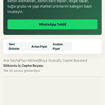
Beton elemanları, zemin karo taşları, doğal taşlar,
tuğla grubu ve yapı market ürünlerini kategori bazlı
inceleyin.
WhatsApp Teklif
Yeni
Azalan
Artan Fiyat
Ürünler
Fiyat
Ana Sayfa
/
Yapı Market
/
Boya Grubu
/
İç Cephe Boyaları
/
Silikonlu İç Cephe Boyası
Tek bir sonuç gösteriliyor