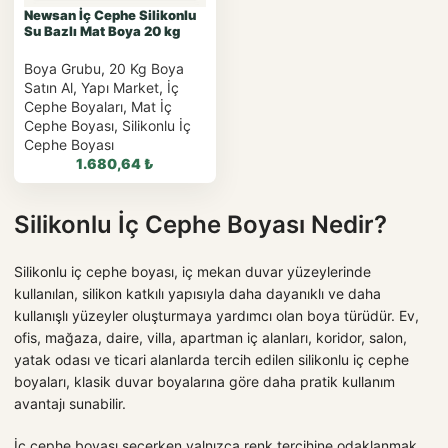
Newsan İç Cephe Silikonlu
Su Bazlı Mat Boya 20 kg
Boya Grubu
,
20 Kg Boya
Satın Al
,
Yapı Market
,
İç
Cephe Boyaları
,
Mat İç
Cephe Boyası
,
Silikonlu İç
Cephe Boyası
1.680,64
₺
Silikonlu İç Cephe Boyası Nedir?
Silikonlu iç cephe boyası, iç mekan duvar yüzeylerinde
WhatsApp ile
kullanılan, silikon katkılı yapısıyla daha dayanıklı ve daha
Sipariş
kullanışlı yüzeyler oluşturmaya yardımcı olan boya türüdür. Ev,
ofis, mağaza, daire, villa, apartman iç alanları, koridor, salon,
WhatsApp Teklif Al
yatak odası ve ticari alanlarda tercih edilen silikonlu iç cephe
boyaları, klasik duvar boyalarına göre daha pratik kullanım
avantajı sunabilir.
İç cephe boyası seçerken yalnızca renk tercihine odaklanmak