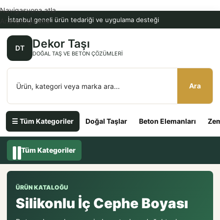
Navigasyona atla
İstanbul geneli ürün tedariği ve uygulama desteği
Ana içeriğe atla
Dekor Taşı
DT
DOĞAL TAŞ VE BETON ÇÖZÜMLERI
Ara
☰ Tüm Kategoriler
Doğal Taşlar
Beton Elemanları
Zem
Tüm Kategoriler
ÜRÜN KATALOĞU
Silikonlu İç Cephe Boyası