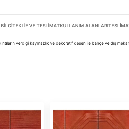
BILGI
TEKLIF VE TESLIMAT
KULLANIM ALANLARI
TESLIMA
çıkıntıların verdiği kaymazlık ve dekoratif desen ile bahçe ve dış mek