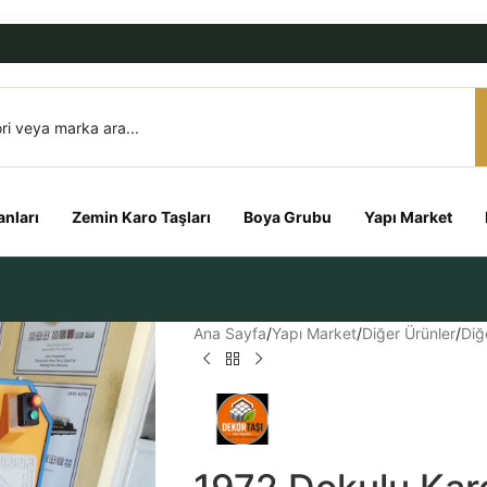
nları
Zemin Karo Taşları
Boya Grubu
Yapı Market
Ana Sayfa
/
Yapı Market
/
Diğer Ürünler
/
Diğ