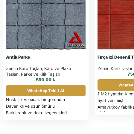
Antik Parke
Fırça İzi Desenli
Zemin Karo Taşları
,
Karo ve Plaka
Zemin Karo Taşları
Taşları
,
Parke ve Kilit Taşları
75
550,00
₺
WhatsAp
WhatsApp Teklif Al
1 M2 fiyatıdır. Kır
Nostaljik ve sıcak bir görünüm
fiyat verilmiştir.
Dayanıklı ve uzun ömürlü
Arnavutköy fabrika
Farklı renk ve doku seçenekleri
BİRİM FİYATLARIM
Kolay uygulama
DEĞİLDİR.
Tarihi ve modern mekanlar için uygun
PALET İLE SEVK 
1 M2 fiyatıdır.
FATURA EDİLİR
Gün