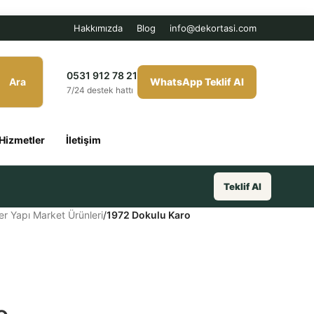
Hakkımızda
Blog
info@dekortasi.com
0531 912 78 21
Ara
WhatsApp Teklif Al
7/24 destek hattı
Hizmetler
İletişim
Teklif Al
er Yapı Market Ürünleri
/
1972 Dokulu Karo