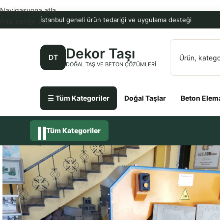
Navigasyona atla
İstanbul geneli ürün tedariği ve uygulama desteği
Ana içeriğe atla
Dekor Taşı
DT
DOĞAL TAŞ VE BETON ÇÖZÜMLERI
☰ Tüm Kategoriler
Doğal Taşlar
Beton Elema
Tüm Kategoriler