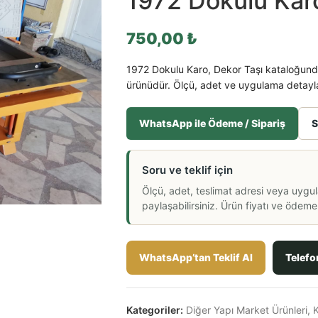
1972 Dokulu Kar
750,00
₺
1972 Dokulu Karo, Dekor Taşı kataloğunda
ürünüdür. Ölçü, adet ve uygulama detaylar
WhatsApp ile Ödeme / Sipariş
S
Soru ve teklif için
Ölçü, adet, teslimat adresi veya uygu
paylaşabilirsiniz. Ürün fiyatı ve ödeme a
WhatsApp’tan Teklif Al
Telefo
Kategoriler:
Diğer Yapı Market Ürünleri
,
K