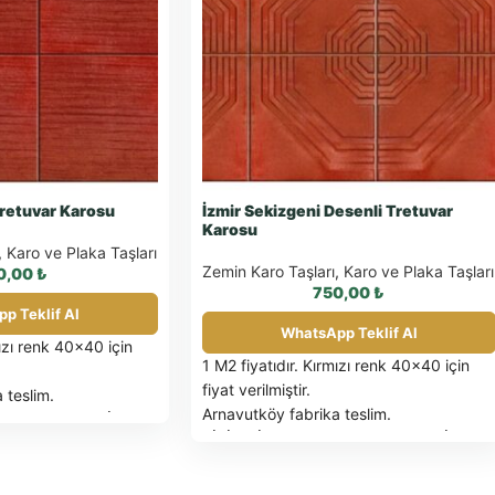
 Tretuvar Karosu
İzmir Sekizgeni Desenli Tretuvar
Karosu
,
Karo ve Plaka Taşları
Zemin Karo Taşları
,
Karo ve Plaka Taşları
0,00
₺
750,00
₺
p Teklif Al
WhatsApp Teklif Al
mızı renk 40×40 için
1 M2 fiyatıdır. Kırmızı renk 40×40 için
fiyat verilmiştir.
 teslim.
Arnavutköy fabrika teslim.
IZA K.D.V. DAHİL
BİRİM FİYATLARIMIZA K.D.V. DAHİL
DEĞİLDİR.
EDİLEN ÜRÜNLER
PALET İLE SEVK EDİLEN ÜRÜNLER
cel palet fiyatı için