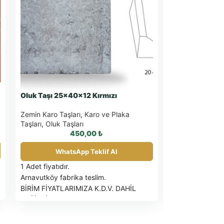
Oluk Taşı 25x40x12 Kırmızı
Oluk Taşı 25
Zemin Karo Taşları
,
Karo ve Plaka
Zemin Karo Taşl
Taşları
,
Oluk Taşları
Taşları
,
Oluk Taş
450,00
₺
WhatsApp Teklif Al
What
1 Adet fiyatıdır.
Prefabrik beton
Arnavutköy fabrika teslim.
Dayanıklı ve uz
BİRİM FİYATLARIMIZA K.D.V. DAHİL
Estetik görünü
DEĞİLDİR.
Kolay kurulum
PALET İLE SEVK EDİLEN ÜRÜNLER
Yağmur sularını k
FATURA EDİLİR
Güncel palet fiyatı için
Sel ve su birikint