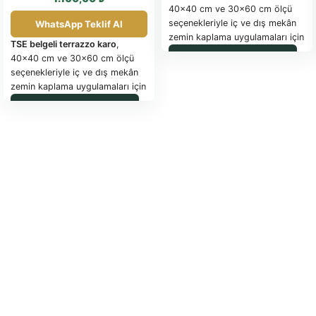
40×40 cm ve 30×60 cm ölçü
seçenekleriyle iç ve dış mekân
WhatsApp Teklif Al
zemin kaplama uygulamaları için
TSE belgeli terrazzo karo
,
idealdir.
WhatsApp ile Sipariş
40x40 cm ve 30x60 cm ölçü
2,2 cm kalınlığı
sayesinde okul,
seçenekleriyle iç ve dış mekân
site, bahçe ve kamu
zemin kaplama uygulamaları için
projelerinde uzun ömürlü
idealdir.
WhatsApp ile Sipariş
kullanım sunar.
2,2 cm kalınlığı
sayesinde okul,
Devlet terrazzo karo pozlarına
site, bahçe ve kamu
uygun, dayanıklı ve estetik
projelerinde uzun ömürlü
zemin çözümüdür.
kullanım sunar.
Devlet terrazzo karo pozlarına
Ürün Türü
uygun, dayanıklı ve estetik
zemin çözümüdür.
Terrazzo Karo
Ürün Türü
Ölçü Seçenekleri
Terrazzo Karo
40×40 cm
30×60 cm
Ölçü Seçenekleri
Kalınlık
40x40 cm
30x60 cm
2,2 cm