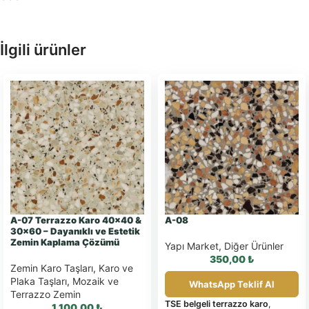
İlgili ürünler
A-07 Terrazzo Karo 40×40 &
A-08
30×60 – Dayanıklı ve Estetik
Zemin Kaplama Çözümü
Yapı Market
,
Diğer Ürünler
350,00
₺
Zemin Karo Taşları
,
Karo ve
Plaka Taşları
,
Mozaik ve
WhatsApp Teklif Al
Terrazzo Zemin
TSE belgeli terrazzo karo
,
1.100,00
₺