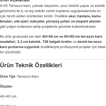
A-05 Terrazzo karo, yüksek dayanımı, uzun ömürlü yapısı ve estetik
görünümü ile iç ve dış mekân zemin kaplama uygulamalarında en
çok tercih edilen ürünlerden biridir. Özellikle
okul, hastane, kamu
binaları, site içleri, bahçeler, yürüyüş yolları ve otopark alanları
gibi yoğun kullanıma sahip projelerde güvenle kullanılmaktadır.
Bu ürün grubunda yer alan
40×40 cm ve 30×60 cm terrazzo karo
modelleri
,
2,2 cm kalınlık
,
TSE belgeli üretim
ve
devlet terrazzo
karo pozlarına uygunluk
özellikleriyle profesyonel projeler için ideal
bir çözümdür.
Ürün Teknik Özellikleri
Ürün Tipi:
Terrazzo Karo
Ölçüler:
40×40 cm