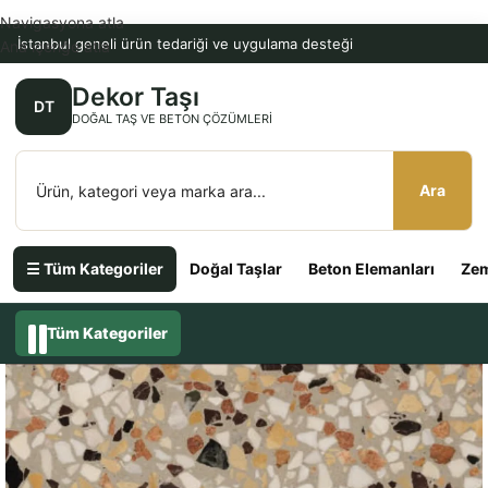
Navigasyona atla
İstanbul geneli ürün tedariği ve uygulama desteği
Ana içeriğe atla
Dekor Taşı
DT
DOĞAL TAŞ VE BETON ÇÖZÜMLERI
Ara
☰ Tüm Kategoriler
Doğal Taşlar
Beton Elemanları
Zem
Tüm Kategoriler