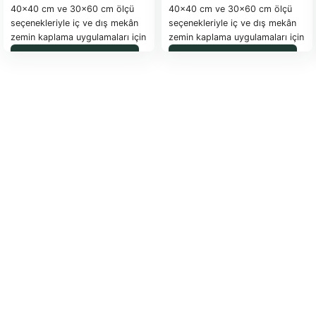
40×40 cm ve 30×60 cm ölçü
40×40 cm ve 30×60 cm ölçü
seçenekleriyle iç ve dış mekân
seçenekleriyle iç ve dış mekân
zemin kaplama uygulamaları için
zemin kaplama uygulamaları için
idealdir.
idealdir.
WhatsApp ile Sipariş
WhatsApp ile Sipariş
2,2 cm kalınlığı
sayesinde okul,
2,2 cm kalınlığı
sayesinde okul,
site, bahçe ve kamu
site, bahçe ve kamu
projelerinde uzun ömürlü
projelerinde uzun ömürlü
kullanım sunar.
kullanım sunar.
Devlet terrazzo karo pozlarına
Devlet terrazzo karo pozlarına
uygun, dayanıklı ve estetik
uygun, dayanıklı ve estetik
zemin çözümüdür.
zemin çözümüdür.
Ürün Türü
Ürün Türü
Terrazzo Karo
Terrazzo Karo
Ölçü Seçenekleri
Ölçü Seçenekleri
40×40 cm
40×40 cm
30×60 cm
30×60 cm
Kalınlık
Kalınlık
2,2 cm
2,2 cm