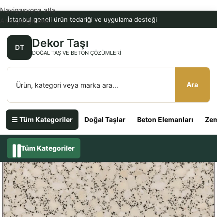
Navigasyona atla
İstanbul geneli ürün tedariği ve uygulama desteği
Ana içeriğe atla
Dekor Taşı
DT
DOĞAL TAŞ VE BETON ÇÖZÜMLERI
Ara
☰ Tüm Kategoriler
Doğal Taşlar
Beton Elemanları
Zem
Tüm Kategoriler