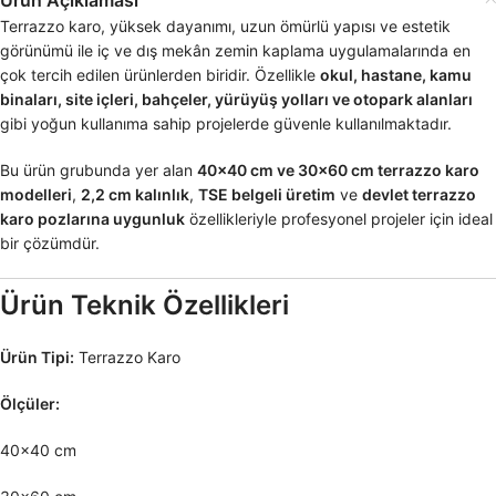
Terrazzo karo, yüksek dayanımı, uzun ömürlü yapısı ve estetik
görünümü ile iç ve dış mekân zemin kaplama uygulamalarında en
çok tercih edilen ürünlerden biridir. Özellikle
okul, hastane, kamu
binaları, site içleri, bahçeler, yürüyüş yolları ve otopark alanları
gibi yoğun kullanıma sahip projelerde güvenle kullanılmaktadır.
Bu ürün grubunda yer alan
40×40 cm ve 30×60 cm terrazzo karo
modelleri
,
2,2 cm kalınlık
,
TSE belgeli üretim
ve
devlet terrazzo
karo pozlarına uygunluk
özellikleriyle profesyonel projeler için ideal
bir çözümdür.
Ürün Teknik Özellikleri
Ürün Tipi:
Terrazzo Karo
Ölçüler:
40×40 cm