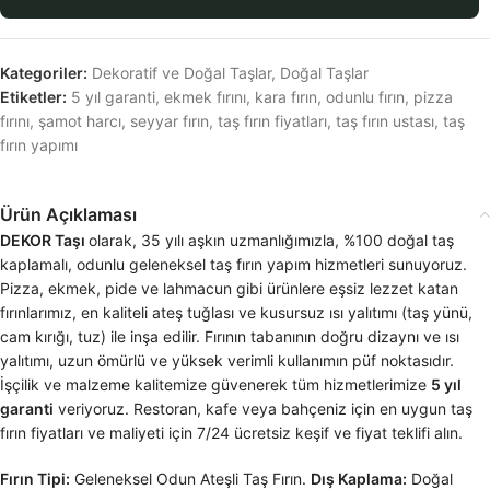
Kategoriler:
Dekoratif ve Doğal Taşlar
,
Doğal Taşlar
Etiketler:
5 yıl garanti
,
ekmek fırını
,
kara fırın
,
odunlu fırın
,
pizza
fırını
,
şamot harcı
,
seyyar fırın
,
taş fırın fiyatları
,
taş fırın ustası
,
taş
fırın yapımı
Ürün Açıklaması
DEKOR Taşı
olarak, 35 yılı aşkın uzmanlığımızla, %100 doğal taş
kaplamalı, odunlu geleneksel taş fırın yapım hizmetleri sunuyoruz.
Pizza, ekmek, pide ve lahmacun gibi ürünlere eşsiz lezzet katan
fırınlarımız, en kaliteli ateş tuğlası ve kusursuz ısı yalıtımı (taş yünü,
cam kırığı, tuz) ile inşa edilir. Fırının tabanının doğru dizaynı ve ısı
yalıtımı, uzun ömürlü ve yüksek verimli kullanımın püf noktasıdır.
İşçilik ve malzeme kalitemize güvenerek tüm hizmetlerimize
5 yıl
garanti
veriyoruz. Restoran, kafe veya bahçeniz için en uygun taş
fırın fiyatları ve maliyeti için 7/24 ücretsiz keşif ve fiyat teklifi alın.
Fırın Tipi:
Geleneksel Odun Ateşli Taş Fırın.
Dış Kaplama:
Doğal