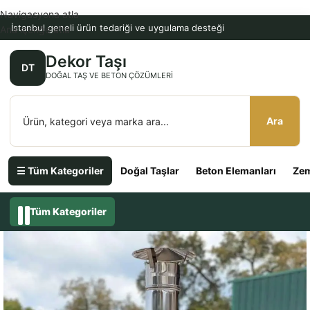
Navigasyona atla
İstanbul geneli ürün tedariği ve uygulama desteği
Ana içeriğe atla
Dekor Taşı
DT
DOĞAL TAŞ VE BETON ÇÖZÜMLERI
Ara
☰ Tüm Kategoriler
Doğal Taşlar
Beton Elemanları
Zem
Tüm Kategoriler