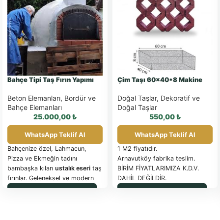
Bahçe Tipi Taş Fırın Yapımı
Çim Taşı 60×40*8 Makine
Beton Elemanları
,
Bordür ve
Doğal Taşlar
,
Dekoratif ve
Bahçe Elemanları
Doğal Taşlar
25.000,00
₺
550,00
₺
WhatsApp Teklif Al
WhatsApp Teklif Al
Bahçenize özel, Lahmacun,
1 M2 fiyatıdır.
Pizza ve Ekmeğin tadını
Arnavutköy fabrika teslim.
bambaşka kılan
ustalık eseri
taş
BİRİM FİYATLARIMIZA K.D.V.
fırınlar. Geleneksel ve modern
DAHİL DEĞİLDİR.
tasarım seçenekleri.
PALET İLE SEVK EDİLEN
WhatsApp ile Sipariş
WhatsApp ile Sipariş
ÜRÜNLER FATURA
EDİLİR
Güncel palet fiyatı için
tıklayınız.
SAĞLAM OLARAK