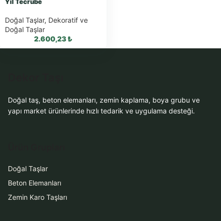
Yıl Tecrübe
Doğal Taşlar
,
Dekoratif ve
Doğal Taşlar
2.600,23
₺
Dekor Taşı
WhatsApp ile
Doğal taş, beton elemanları, zemin kaplama, boya grubu ve
Sipariş
yapı market ürünlerinde hızlı tedarik ve uygulama desteği.
WhatsApp Teklif
Al
Ürün Grupları
Doğal Taşlar
Beton Elemanları
Zemin Karo Taşları