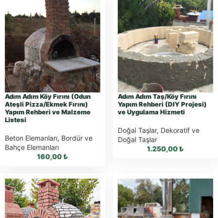
Adım Adım Köy Fırını (Odun
Adım Adım Taş/Köy Fırını
Ateşli Pizza/Ekmek Fırını)
Yapım Rehberi (DIY Projesi)
Yapım Rehberi ve Malzeme
ve Uygulama Hizmeti
Listesi
Doğal Taşlar
,
Dekoratif ve
Beton Elemanları
,
Bordür ve
Doğal Taşlar
Bahçe Elemanları
1.250,00
₺
160,00
₺
WhatsApp ile
WhatsApp ile
Sipariş