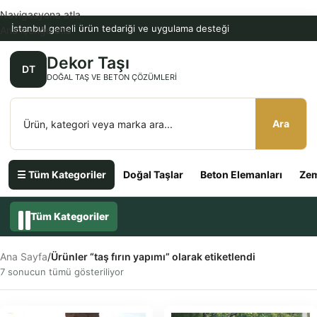
Navigasyona atla
İstanbul geneli ürün tedariği ve uygulama desteği
Ana içeriğe atla
Dekor Taşı
DT
DOĞAL TAŞ VE BETON ÇÖZÜMLERI
Ara
☰ Tüm Kategoriler
Doğal Taşlar
Beton Elemanları
Zem
Tüm Kategoriler
Ana Sayfa
/
Ürünler “taş fırın yapımı” olarak etiketlendi
7 sonucun tümü gösteriliyor