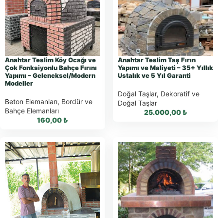
Sipariş
WhatsApp Teklif
WhatsApp Teklif
Al
Al
Anahtar Teslim Köy Ocağı ve
Anahtar Teslim Taş Fırın
Çok Fonksiyonlu Bahçe Fırını
Yapımı ve Maliyeti – 35+ Yıllık
Yapımı – Geleneksel/Modern
Ustalık ve 5 Yıl Garanti
Modeller
Doğal Taşlar
,
Dekoratif ve
Beton Elemanları
,
Bordür ve
Doğal Taşlar
Bahçe Elemanları
25.000,00
₺
160,00
₺
WhatsApp ile
WhatsApp ile
Sipariş
Sipariş
WhatsApp Teklif
WhatsApp Teklif
Al