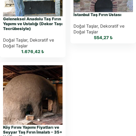
Al
İstanbul Taş Fırın Ustası
Geleneksel Anadolu Taş Fırın
Yapımı ve Ustalığı (Dekor Taşı
Doğal Taşlar
,
Dekoratif ve
Tecrübesiyle)
Doğal Taşlar
554,27
₺
Doğal Taşlar
,
Dekoratif ve
Doğal Taşlar
1.676,42
₺
WhatsApp ile
Sipariş
WhatsApp ile
Sipariş
WhatsApp Teklif
Al
WhatsApp Teklif
Al
Köy Fırını Yapımı Fiyatları ve
Seyyar Taş Fırın İmalatı – 35+