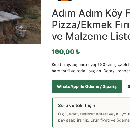
Adım Adım Köy Fı
Pizza/Ekmek Fırı
ve Malzeme List
160,00
₺
Kendi köy/taş fırınını yap! 90 cm iç çaplı 
harç tarifi ve rodaj ipuçları. Detaylı rehb
WhatsApp ile Ödeme / Sipariş
S
Soru ve teklif için
Ölçü, adet, teslimat adresi veya uygu
paylaşabilirsiniz. Ürün fiyatı ve ödeme a