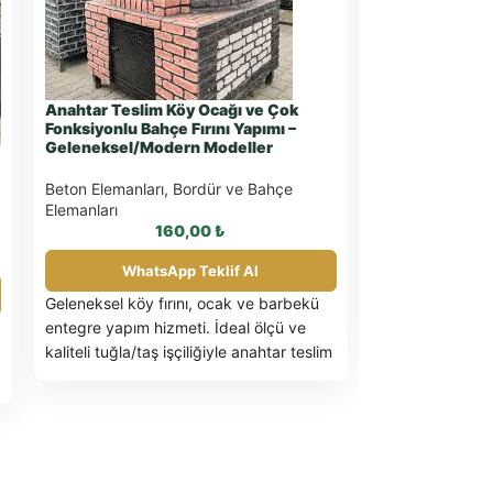
Anahtar Teslim Köy Ocağı ve Çok
Bahçe Tipi Taş
Fonksiyonlu Bahçe Fırını Yapımı –
Geleneksel/Modern Modeller
Beton Elemanlar
Elemanları
Beton Elemanları
,
Bordür ve Bahçe
2
Elemanları
160,00
₺
What
Bahçenize özel
WhatsApp Teklif Al
Ekmeğin tadını
Geleneksel köy fırını, ocak ve barbekü
eseri
taş fırınl
entegre yapım hizmeti. İdeal ölçü ve
tasarım seçenek
kaliteli tuğla/taş işçiliğiyle anahtar teslim
kurulum. Hemen fiyat alın!