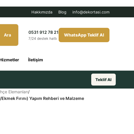
Hakkımızda
Blog
info@dekortasi.com
0531 912 78 21
Ara
WhatsApp Teklif Al
7/24 destek hattı
Hizmetler
İletişim
Teklif Al
hçe Elemanları
/
a/Ekmek Fırını) Yapım Rehberi ve Malzeme