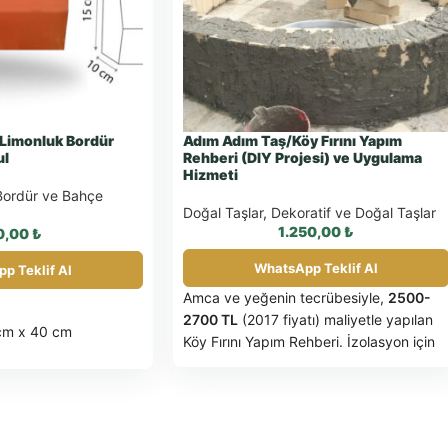
Limonluk Bordür
Adım Adım Taş/Köy Fırını Yapım
ul
Rehberi (DIY Projesi) ve Uygulama
Hizmeti
Bordür ve Bahçe
Doğal Taşlar
,
Dekoratif ve Doğal Taşlar
1.250,00
₺
0,00
₺
WhatsApp Teklif Al
p Teklif Al
Amca ve yeğenin tecrübesiyle,
2500-
2700 TL
(2017 fiyatı) maliyetle yapılan
cm x 40 cm
Köy Fırını Yapım Rehberi. İzolasyon için
Cam, Tuz, Demir Talaşı
ve Kubbe için
PVC Kalıp
teknikleri.
et
Bahçe kenarları,
r