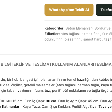
WhatsApp’tan Teklif Al
Telefo
Kategoriler:
Beton Elemanları
,
Bordür ve 
Etiketler:
ateş tuğlası
,
ekmek fırını
,
fırın ö
odunlu fırın
,
pizza fırını
,
şamot harcı
,
taş f
BILGI
TEKLIF VE TESLIMAT
KULLANIM ALANLARI
TESLIMA
de, bir hobi bahçesi için planlanan fırının temel hazırlığından kubbe in
aplı ideal ölçüler, gerekli malzemeler (ateş tuğlası, harman tuğla, kay
 için taban yalıtımının (cam, tuz, perlit) püf noktalarını ve tuğla örgü t
0x160x15 cm. Fırın İç Çapı:
90 cm
. Fırın İç Ağız Çapı: 45 cm. Fırın 
m Katmanları:
Kaya Tuzu, Cam Şişe Kırıkları, Perlitli Alçı/Sıva.
Tavsiye