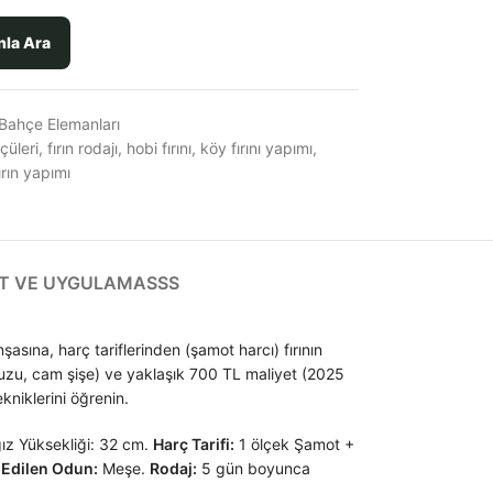
nla Ara
Bahçe Elemanları
lçüleri
,
fırın rodajı
,
hobi fırını
,
köy fırını yapımı
,
ırın yapımı
T VE UYGULAMA
SSS
şasına, harç tariflerinden (şamot harcı) fırının
a tuzu, cam şişe) ve yaklaşık 700 TL maliyet (2025
ekniklerini öğrenin.
Ağız Yüksekliği: 32 cm.
Harç Tarifi:
1 ölçek Şamot +
 Edilen Odun:
Meşe.
Rodaj:
5 gün boyunca