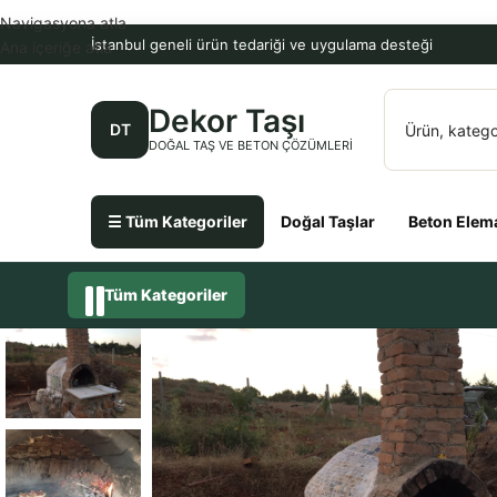
Navigasyona atla
İstanbul geneli ürün tedariği ve uygulama desteği
Ana içeriğe atla
Dekor Taşı
DT
DOĞAL TAŞ VE BETON ÇÖZÜMLERI
☰ Tüm Kategoriler
Doğal Taşlar
Beton Elema
Tüm Kategoriler