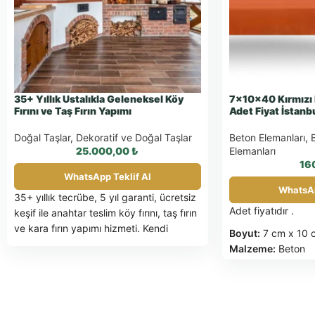
35+ Yıllık Ustalıkla Geleneksel Köy
7x10x40 Kırmızı 
Fırını ve Taş Fırın Yapımı
Adet Fiyat İstanb
Doğal Taşlar
,
Dekoratif ve Doğal Taşlar
Beton Elemanları
,
25.000,00
₺
Elemanları
16
WhatsApp Teklif Al
WhatsAp
35+ yıllık tecrübe, 5 yıl garanti, ücretsiz
Adet fiyatıdır .
keşif ile anahtar teslim köy fırını, taş fırın
ve kara fırın yapımı hizmeti. Kendi
Boyut:
7 cm x 10 
imalatımız ateş tuğlaları ile uzun ömürlü
Malzeme:
Beton
ve verimli fırınlar. Hemen fiyat alın!
Renk:
Kırmızı
Ağırlık:
25 kg /Ad
Kullanım Alanları:
duvarlar, kaldırımla