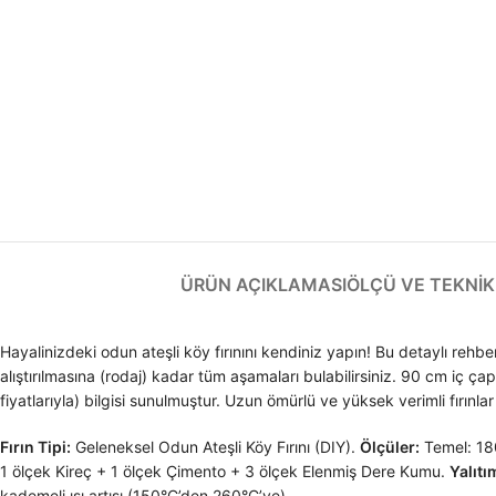
ÜRÜN AÇIKLAMASI
ÖLÇÜ VE TEKNIK 
Hayalinizdeki odun ateşli köy fırınını kendiniz yapın! Bu detaylı rehber
alıştırılmasına (rodaj) kadar tüm aşamaları bulabilirsiniz. 90 cm iç ç
fiyatlarıyla) bilgisi sunulmuştur. Uzun ömürlü ve yüksek verimli fırınlar
Fırın Tipi:
Geleneksel Odun Ateşli Köy Fırını (DIY).
Ölçüler:
Temel: 18
1 ölçek Kireç + 1 ölçek Çimento + 3 ölçek Elenmiş Dere Kumu.
Yalıtı
kademeli ısı artışı (150°C’den 260°C’ye).