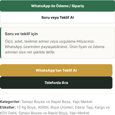
WhatsApp ile Ödeme / Sipariş
Soru veya Teklif Al
Soru ve teklif için
Ölçü, adet, teslimat adresi veya uygulama ihtiyacınızı
WhatsApp üzerinden paylaşabilirsiniz. Ürün fiyatı ve ödeme
adımları size net şekilde iletilir.
WhatsApp’tan Teklif Al
Telefonla Ara
Kategoriler:
Sanayi Boyası ve Rapid Boya
,
Yapı Market
Etiketler:
15 Kg Boya
,
ASRIN
,
Boya Ürünleri
,
Dekor Taşı
,
Kargo ve
KDV Dahil
,
Sanayi Boyası ve Rapid Boya
,
Yapı Market