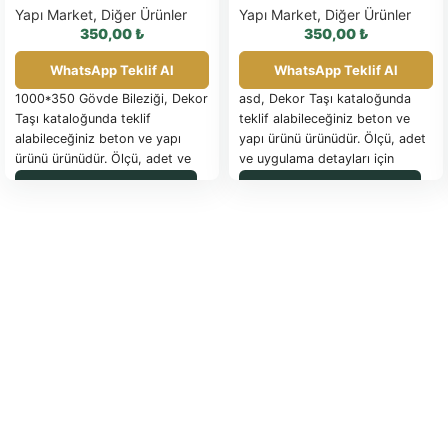
Yapı Market
,
Diğer Ürünler
Yapı Market
,
Diğer Ürünler
350,00
₺
350,00
₺
WhatsApp Teklif Al
WhatsApp Teklif Al
1000*350 Gövde Bileziği, Dekor
asd, Dekor Taşı kataloğunda
Taşı kataloğunda teklif
teklif alabileceğiniz beton ve
alabileceğiniz beton ve yapı
yapı ürünü ürünüdür. Ölçü, adet
ürünü ürünüdür. Ölçü, adet ve
ve uygulama detayları için
uygulama detayları için
WhatsApp üzerinden bilgi
WhatsApp ile Sipariş
WhatsApp ile Sipariş
WhatsApp üzerinden bilgi
isteyebilirsiniz.
isteyebilirsiniz.