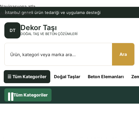
Navigasyona atla
İstanbul geneli ürün tedariği ve uygulama desteği
Ana içeriğe atla
Dekor Taşı
DT
DOĞAL TAŞ VE BETON ÇÖZÜMLERI
Ara
☰ Tüm Kategoriler
Doğal Taşlar
Beton Elemanları
Zem
Tüm Kategoriler