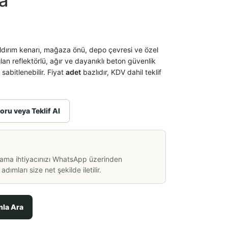
a
 kaldırım kenarı, mağaza önü, depo çevresi ve özel
ılan reflektörlü, ağır ve dayanıklı beton güvenlik
sabitlenebilir. Fiyat
adet
bazlıdır, KDV dahil teklif
oru veya Teklif Al
lama ihtiyacınızı WhatsApp üzerinden
dımları size net şekilde iletilir.
nla Ara