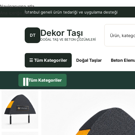
Navigasyona atla
İstanbul geneli ürün tedariği ve uygulama desteği
Ana içeriğe atla
Dekor Taşı
DT
DOĞAL TAŞ VE BETON ÇÖZÜMLERI
☰ Tüm Kategoriler
Doğal Taşlar
Beton Elema
Tüm Kategoriler