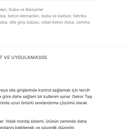
ları
,
Duba ve Bariyerler
uba
,
beton elemanları
,
duba ve bariyer
,
fabrika
duba
,
site giriş dubası
,
vidalı beton duba
,
zemine
T VE UYGULAMA
SSS
eya site girişlerinde kontrol sağlamak için tercih
ra göre daha sağlam bir kullanım sunar. Dekor Taşı
elerinde uzun ömürlü sınırlandırma çözümü olarak
lar. Vidalı montaj sistemi, ürünün zeminde daha
nırlarını belirlemek ve güvenlik düzenini