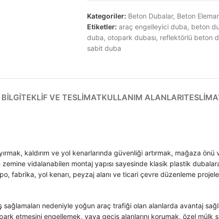
Kategoriler:
Beton Dubalar
,
Beton Eleman
Etiketler:
araç engelleyici duba
,
beton d
duba
,
otopark dubası
,
reflektörlü beton 
sabit duba
BILGI
TEKLIF VE TESLIMAT
KULLANIM ALANLARI
TESLIMA
 ayırmak, kaldırım ve yol kenarlarında güvenliği artırmak, mağaza önü v
ve zemine vidalanabilen montaj yapısı sayesinde klasik plastik dubala
depo, fabrika, yol kenarı, peyzaj alanı ve ticari çevre düzenleme proj
ş sağlamaları nedeniyle yoğun araç trafiği olan alanlarda avantaj sağ
ş park etmesini engellemek, yaya geçiş alanlarını korumak, özel mülk sı