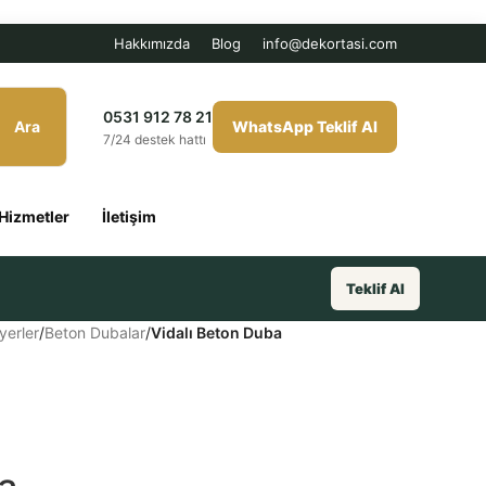
Hakkımızda
Blog
info@dekortasi.com
0531 912 78 21
Ara
WhatsApp Teklif Al
7/24 destek hattı
Hizmetler
İletişim
Teklif Al
yerler
/
Beton Dubalar
/
Vidalı Beton Duba