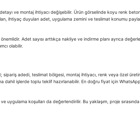
 detayı ve montaj ihtiyacı değişebilir. Ürün görselinde koyu renk beton 
lan, ihtiyaç duyulan adet, uygulama zemini ve teslimat konumu paylaşı
önemlidir. Adet sayısı arttıkça nakliye ve indirme planı ayrıca değerle
cı olabilir.
yat; sipariş adedi, teslimat bölgesi, montaj ihtiyacı, renk veya özel ü
ma dahil işlerde toplu teklif hazırlanabilir. En doğru fiyat için What
aj ve uygulama koşulları da değerlendirilir. Bu yaklaşım, proje sırasınd