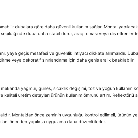
şınabilir dubalara göre daha güvenli kullanım sağlar. Montaj yapılaca
eçildiğinde duba daha stabil durur, araç teması veya dış etkenlerde y
, yaya geçiş mesafesi ve güvenlik ihtiyacı dikkate alınmalıdır. Duba 
irme veya dekoratif sınırlandırma için daha geniş aralık bırakılabilir.
ş mekanda yağmur, güneş, sıcaklık değişimi, toz ve yoğun kullanım ko
kaliteli üretim detayları ürünün kullanım ömrünü artırır. Reflektörlü al
alıdır. Montajdan önce zeminin uygunluğu kontrol edilmeli, ürünün yer
lanı önceden yapılırsa uygulama daha düzenli ilerler.