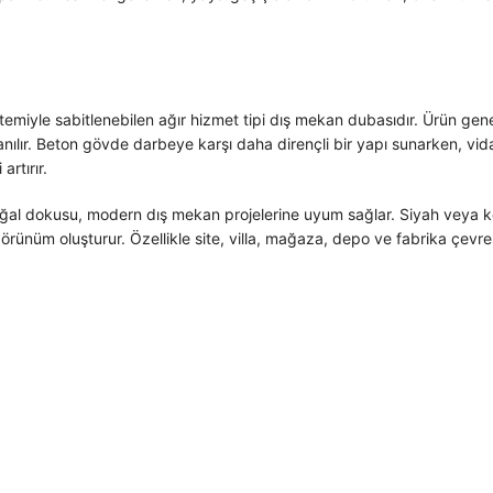
iyle sabitlenebilen ağır hizmet tipi dış mekan dubasıdır. Ürün genelli
anılır. Beton gövde darbeye karşı daha dirençli bir yapı sunarken, vida
artırır.
oğal dokusu, modern dış mekan projelerine uyum sağlar. Siyah veya ko
rünüm oluşturur. Özellikle site, villa, mağaza, depo ve fabrika çevres