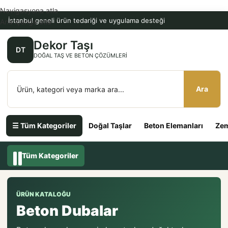
Navigasyona atla
İstanbul geneli ürün tedariği ve uygulama desteği
Ana içeriğe atla
Dekor Taşı
DT
DOĞAL TAŞ VE BETON ÇÖZÜMLERI
Ara
☰ Tüm Kategoriler
Doğal Taşlar
Beton Elemanları
Zem
Tüm Kategoriler
ÜRÜN KATALOĞU
Beton Dubalar