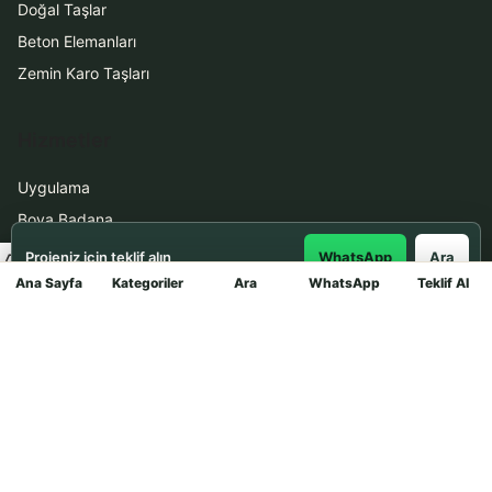
Doğal Taşlar
Beton Elemanları
Zemin Karo Taşları
Hizmetler
Uygulama
Boya Badana
Projeniz için teklif alın
WhatsApp
Ara
Ana Sayfa
İletişim
Kategoriler
Ara
WhatsApp
Teklif Al
Mağaza
0531 912 78 21
WhatsApp ile Teklif Al
info@dekortasi.com