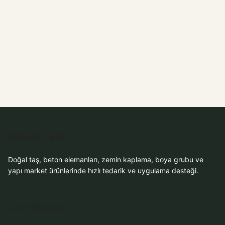
WhatsApp ile
Sipariş
WhatsApp Teklif Al
WhatsApp Teklif Al
Dekor Taşı
Doğal taş, beton elemanları, zemin kaplama, boya grubu ve
yapı market ürünlerinde hızlı tedarik ve uygulama desteği.
Ürün Grupları