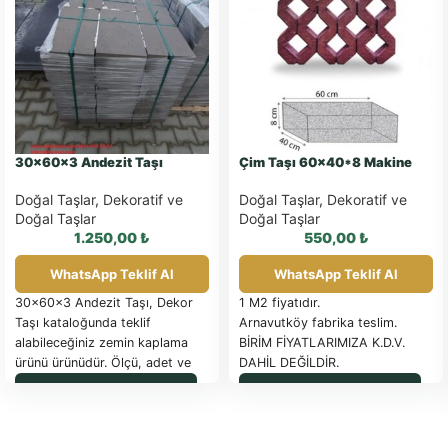
30x60x3 Andezit Taşı
Çim Taşı 60×40*8 Makine
Doğal Taşlar
,
Dekoratif ve
Doğal Taşlar
,
Dekoratif ve
Doğal Taşlar
Doğal Taşlar
1.250,00
₺
550,00
₺
WhatsApp Teklif Al
WhatsApp Teklif Al
30x60x3 Andezit Taşı, Dekor
1 M2 fiyatıdır.
Taşı kataloğunda teklif
Arnavutköy fabrika teslim.
alabileceğiniz zemin kaplama
BİRİM FİYATLARIMIZA K.D.V.
ürünü ürünüdür. Ölçü, adet ve
DAHİL DEĞİLDİR.
uygulama detayları için
PALET İLE SEVK EDİLEN
WhatsApp ile Sipariş
WhatsApp ile Sipariş
WhatsApp üzerinden bilgi
ÜRÜNLER FATURA
isteyebilirsiniz.
EDİLİR
Güncel palet fiyatı için
tıklayınız.
SAĞLAM OLARAK