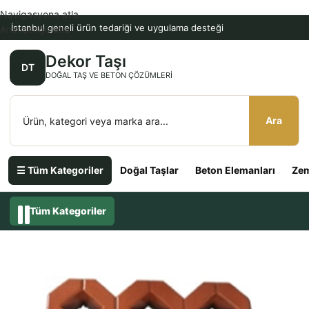
Navigasyona atla
İstanbul geneli ürün tedariği ve uygulama desteği
Ana içeriğe atla
Dekor Taşı
DT
DOĞAL TAŞ VE BETON ÇÖZÜMLERI
Ara
☰ Tüm Kategoriler
Doğal Taşlar
Beton Elemanları
Zem
Tüm Kategoriler