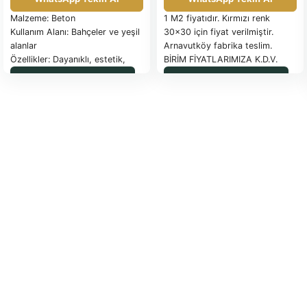
Malzeme: Beton
1 M2 fiyatıdır. Kırmızı renk
Kullanım Alanı: Bahçeler ve yeşil
30×30 için fiyat verilmiştir.
alanlar
Arnavutköy fabrika teslim.
Özellikler: Dayanıklı, estetik,
BİRİM FİYATLARIMIZA K.D.V.
uzun ömürlü, çim çıkışına uygun
DAHİL DEĞİLDİR.
WhatsApp ile Sipariş
WhatsApp ile Sipariş
Takım İçeriği: Farklı boyutlarda
PALET İLE SEVK EDİLEN
ve şekillerde taşlar
ÜRÜNLER FATURA
EDİLİR
Güncel palet fiyatı için
tıklayınız.
SAĞLAM OLARAK
İADE EDİLEN PALETLER İADE
FATURASIYLA İade yapılacaktır.
TESLİM SÜRESİ: SİPARİŞE
İSTİNADEN BİLDİRİLECEKTİR.
ÖDEME ŞEKLİ: ÖN ÖDEMELİ
NAKİT –
NAKLİYE ARACININ SEVK
YERİNDE 2 SAATTEN FAZLA
BEKLETİLMESİ DURUMUNDA
500 TL/SAAT BEKLEME ÜCRETİ
EKLENİR.