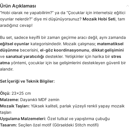
Ürün Açıklaması
“Hobi olarak ne yapabilirim?” ya da “Çocuklar için internetsiz eğitici
oyunlar nelerdir?” diye mi düşünüyorsunuz?
Mozaik Hobi Seti
, tam
aradığınız cevap!
Bu set, sadece keyifli bir zaman geçirme aracı değil, aynı zamanda
eğitsel oyunlar
kategorisindedir. Mozaik çalışması;
matematiksel
düşünme
becerisini,
el-göz koordinasyonunu
,
dikkat gelişimini
ve
sanatsal yaratıcılığı
destekler. Yetişkinler için harika bir
stres
atma
yöntemi, çocuklar için ise gelişimlerini destekleyen güvenli bir
alandır.
Set İçeriği ve Teknik Bilgiler:
Ölçü:
23×25 cm
Malzeme:
Dayanıklı MDF zemin
Mozaik Taşları:
Yüksek kaliteli, parlak yüzeyli renkli yapay mozaik
taşları
Uygulama Malzemeleri:
Özel tutkal ve yapıştırma çubuğu
Tasarım:
Seçilen özel motif (Görseldeki Stitch motifi)