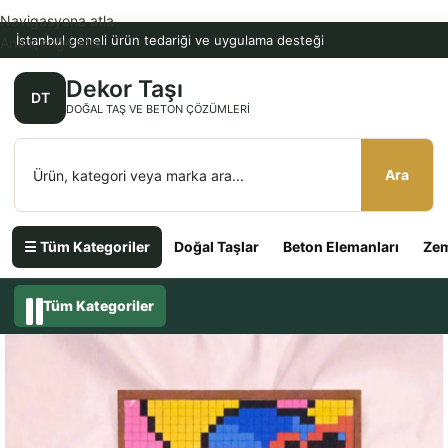
Navigasyona atla
İstanbul geneli ürün tedariği ve uygulama desteği
Ana içeriğe atla
Dekor Taşı
DT
DOĞAL TAŞ VE BETON ÇÖZÜMLERI
Ara
☰ Tüm Kategoriler
Doğal Taşlar
Beton Elemanları
Zem
Tüm Kategoriler