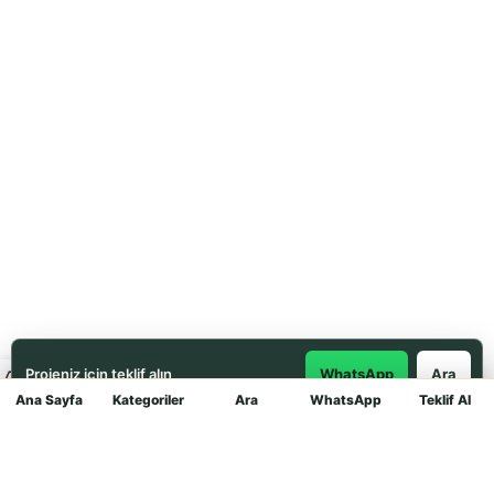
Projeniz için teklif alın
WhatsApp
Ara
Ana Sayfa
Kategoriler
Ara
WhatsApp
Teklif Al
Mağaza