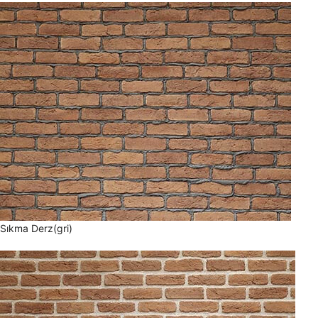
Sıkma Derz(gri)