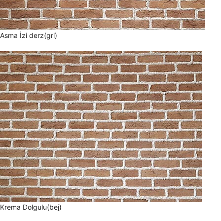
Asma İzi derz(gri)
Krema Dolgulu(bej)