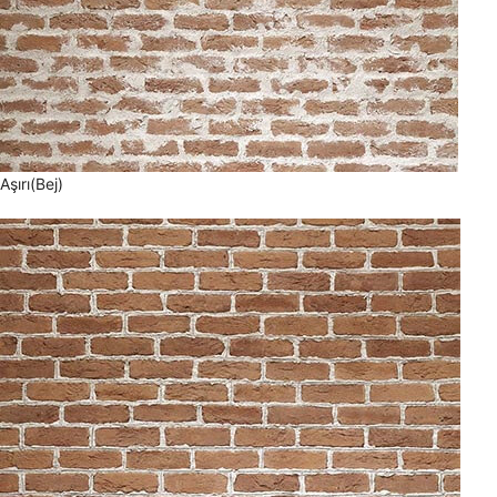
Aşırı(Bej)