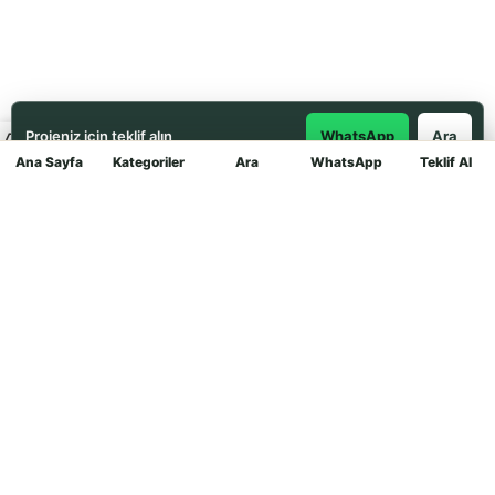
Projeniz için teklif alın
WhatsApp
Ara
Ana Sayfa
Kategoriler
Ara
WhatsApp
Teklif Al
Mağaza