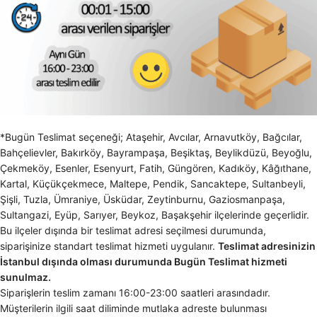
*Bugün Teslimat seçeneği; Ataşehir, Avcılar, Arnavutköy, Bağcılar,
Bahçelievler, Bakırköy, Bayrampaşa, Beşiktaş, Beylikdüzü, Beyoğlu,
Çekmeköy, Esenler, Esenyurt, Fatih, Güngören, Kadıköy, Kâğıthane,
Kartal, Küçükçekmece, Maltepe, Pendik, Sancaktepe, Sultanbeyli,
Şişli, Tuzla, Ümraniye, Üsküdar, Zeytinburnu, Gaziosmanpaşa,
Sultangazi, Eyüp, Sarıyer, Beykoz, Başakşehir ilçelerinde geçerlidir.
Bu ilçeler dışında bir teslimat adresi seçilmesi durumunda,
siparişinize standart teslimat hizmeti uygulanır.
Teslimat adresinizin
İstanbul dışında olması durumunda Bugün Teslimat hizmeti
sunulmaz.
Siparişlerin teslim zamanı 16:00-23:00 saatleri arasındadır.
Müşterilerin ilgili saat diliminde mutlaka adreste bulunması