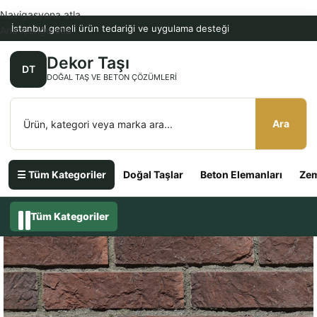
Navigasyona atla
İstanbul geneli ürün tedariği ve uygulama desteği
Ana içeriğe atla
Dekor Taşı
DT
DOĞAL TAŞ VE BETON ÇÖZÜMLERI
Ara
☰ Tüm Kategoriler
Doğal Taşlar
Beton Elemanları
Zem
Tüm Kategoriler