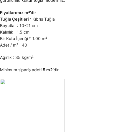
görünümlü kültür tuğla modelimiz.
Fiyatlarımız m²’dir
Tuğla Çeşitleri
:
Kıbrıs Tuğla
Boyutlar : 10*21 cm
Kalınlık : 1,5 cm
Bir Kutu İçeriği * 1.00 m²
Adet / m² : 40
Ağırlık : 35 kg/m²
Minimum sipariş adeti
5 m2
‘dir.