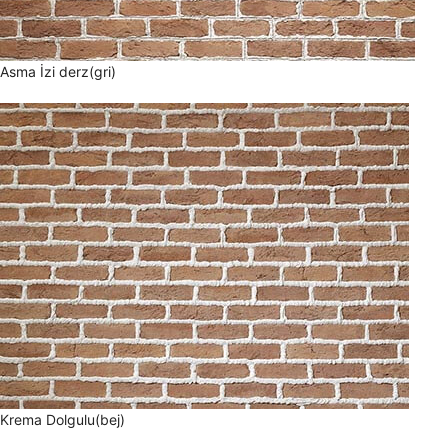
Asma İzi derz(gri)
Krema Dolgulu(bej)