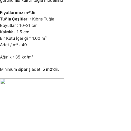
görünümlü kültür tuğla modelimiz.
Fiyatlarımız m²’dir
Tuğla Çeşitleri
:
Kıbrıs Tuğla
Boyutlar : 10*21 cm
Kalınlık : 1,5 cm
Bir Kutu İçeriği * 1.00 m²
Adet / m² : 40
Ağırlık : 35 kg/m²
Minimum sipariş adeti
5 m2
‘dir.