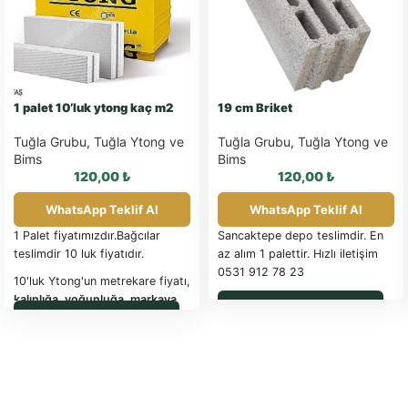
1 palet 10’luk ytong kaç m2
19 cm Briket
Tuğla Grubu
,
Tuğla Ytong ve
Tuğla Grubu
,
Tuğla Ytong ve
Bims
Bims
120,00
₺
120,00
₺
WhatsApp Teklif Al
WhatsApp Teklif Al
1 Palet fiyatımızdır.Bağcılar
Sancaktepe depo teslimdir. En
teslimdir 10 luk fiyatıdır.
az alım 1 palettir. Hızlı iletişim
0531 912 78 23
10'luk Ytong'un metrekare fiyatı,
kalınlığa, yoğunluğa, markaya
WhatsApp ile Sipariş
WhatsApp ile Sipariş
ve bölgeye göre
değişiklik
gösterebilmektedir.
2024 Nisan ayı itibarıyla,
ortalama 10'luk Ytong
metrekare fiyatları: