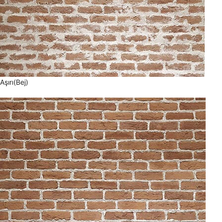
Aşırı(Bej)