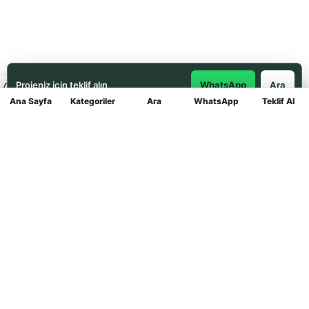
hakkında size yardımcı
olmuştur.
Projeniz için teklif alın
WhatsApp
Ara
Ana Sayfa
Kategoriler
Ara
WhatsApp
Teklif Al
Mağaza