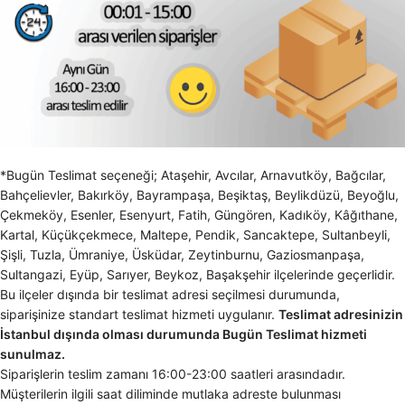
*Bugün Teslimat seçeneği; Ataşehir, Avcılar, Arnavutköy, Bağcılar,
Bahçelievler, Bakırköy, Bayrampaşa, Beşiktaş, Beylikdüzü, Beyoğlu,
Çekmeköy, Esenler, Esenyurt, Fatih, Güngören, Kadıköy, Kâğıthane,
Kartal, Küçükçekmece, Maltepe, Pendik, Sancaktepe, Sultanbeyli,
Şişli, Tuzla, Ümraniye, Üsküdar, Zeytinburnu, Gaziosmanpaşa,
Sultangazi, Eyüp, Sarıyer, Beykoz, Başakşehir ilçelerinde geçerlidir.
Bu ilçeler dışında bir teslimat adresi seçilmesi durumunda,
siparişinize standart teslimat hizmeti uygulanır.
Teslimat adresinizin
İstanbul dışında olması durumunda Bugün Teslimat hizmeti
sunulmaz.
Siparişlerin teslim zamanı 16:00-23:00 saatleri arasındadır.
Müşterilerin ilgili saat diliminde mutlaka adreste bulunması