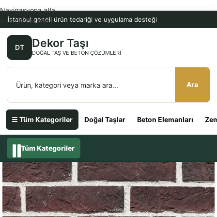
Navigasyona atla
İstanbul geneli ürün tedariği ve uygulama desteği
Ana içeriğe atla
Dekor Taşı
DT
DOĞAL TAŞ VE BETON ÇÖZÜMLERI
Ara
☰ Tüm Kategoriler
Doğal Taşlar
Beton Elemanları
Zem
Tüm Kategoriler