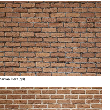
Sıkma Derz(gri)