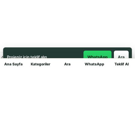
Projeniz için teklif alın
WhatsApp
Ara
Ana Sayfa
Kategoriler
Ara
WhatsApp
Teklif Al
Mağaza