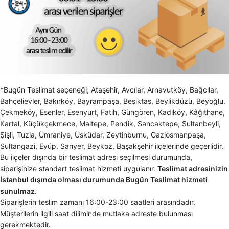
*Bugün Teslimat seçeneği; Ataşehir, Avcılar, Arnavutköy, Bağcılar,
Bahçelievler, Bakırköy, Bayrampaşa, Beşiktaş, Beylikdüzü, Beyoğlu,
Çekmeköy, Esenler, Esenyurt, Fatih, Güngören, Kadıköy, Kâğıthane,
Kartal, Küçükçekmece, Maltepe, Pendik, Sancaktepe, Sultanbeyli,
Şişli, Tuzla, Ümraniye, Üsküdar, Zeytinburnu, Gaziosmanpaşa,
Sultangazi, Eyüp, Sarıyer, Beykoz, Başakşehir ilçelerinde geçerlidir.
Bu ilçeler dışında bir teslimat adresi seçilmesi durumunda,
siparişinize standart teslimat hizmeti uygulanır.
Teslimat adresinizin
İstanbul dışında olması durumunda Bugün Teslimat hizmeti
sunulmaz.
Siparişlerin teslim zamanı 16:00-23:00 saatleri arasındadır.
Müşterilerin ilgili saat diliminde mutlaka adreste bulunması
gerekmektedir.