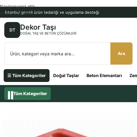
Navigasyona atla
İstanbul geneli ürün tedariği ve uygulama desteği
Ana içeriğe atla
Dekor Taşı
DT
DOĞAL TAŞ VE BETON ÇÖZÜMLERI
Ara
☰ Tüm Kategoriler
Doğal Taşlar
Beton Elemanları
Zem
Tüm Kategoriler