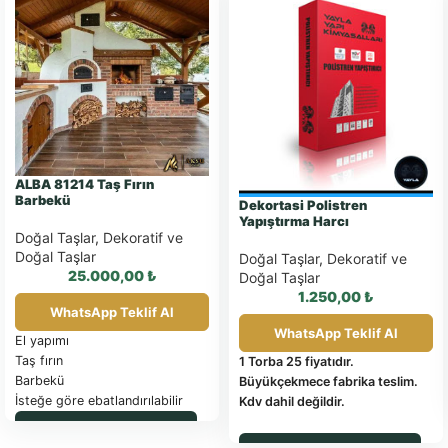
ALBA 81214 Taş Fırın
Barbekü
Dekortasi Polistren
Yapıştırma Harcı
Doğal Taşlar
,
Dekoratif ve
Doğal Taşlar
Doğal Taşlar
,
Dekoratif ve
25.000,00
₺
Doğal Taşlar
1.250,00
₺
WhatsApp Teklif Al
WhatsApp Teklif Al
El yapımı
Taş fırın
1 Torba 25 fiyatıdır.
Barbekü
Büyükçekmece fabrika teslim.
İsteğe göre ebatlandırılabilir
Kdv dahil değildir.
WhatsApp ile Sipariş