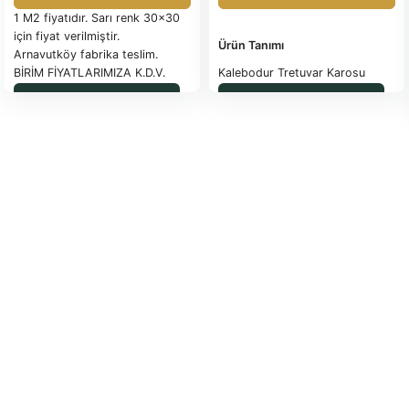
1 M2 fiyatıdır. Sarı renk 30×30
için fiyat verilmiştir.
Ürün Tanımı
Arnavutköy fabrika teslim.
BİRİM FİYATLARIMIZA K.D.V.
Kalebodur Tretuvar Karosu
DAHİL DEĞİLDİR.
40x40*4 cm
WhatsApp ile Sipariş
WhatsApp ile Sipariş
PALET İLE SEVK EDİLEN
Uygulama Alanları
ÜRÜNLER FATURA
Dış mekanlar ve bahçe zeminleri
EDİLİR
Güncel palet fiyatı için
Özellikleri
tıklayınız.
SAĞLAM OLARAK
İADE EDİLEN PALETLER İADE
Çelik kalıp dan üretilmiş pç 42,5
FATURASIYLA İade yapılacaktır.
çimento kullanılmıştır ürün
kaymazdır.
TESLİM SÜRESİ: SİPARİŞE
Teknik Özellikler
İSTİNADEN BİLDİRİLECEKTİR.
ÖDEME ŞEKLİ: ÖN ÖDEMELİ
40x40*4 cm
NAKİT –
Uygulama
Harçlı uygulanması gerekir
NAKLİYE ARACININ SEVK
toprak zeminlere harçsızda
YERİNDE 2 SAATTEN FAZLA
uygulama yapılabilir.
BEKLETİLMESİ DURUMUNDA
Nakliye
500 TL/SAAT BEKLEME ÜCRETİ
Nakliye alıcıya aittir nakliye için
EKLENİR.
iletişime geçiniz.