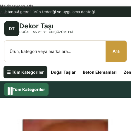
Navigasyona atla
İstanbul geneli ürün tedariği ve uygulama desteği
Ana içeriğe atla
Dekor Taşı
DT
DOĞAL TAŞ VE BETON ÇÖZÜMLERI
Ara
☰ Tüm Kategoriler
Doğal Taşlar
Beton Elemanları
Zem
Tüm Kategoriler