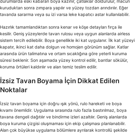
durumlarda eski kabaran boya kazınır, çatlaklar doldurulur, macun
kuruduktan sonra zımpara yapılır ve yüzey tozdan arındırılır. Eğer
tavanda sararma veya su izi varsa leke kapatıcı astar kullanılabilir.
Hazırlık tamamlandıktan sonra kenar ve köşe detayları fırça ile
kesilir. Geniş yüzeylerde tavan rulosu veya uygun alanlarda airless
sistem tercih edilebilir. Boya genellikle iki kat uygulanır. İlk kat yüzeyi
kapatır, ikinci kat daha dolgun ve homojen görünüm sağlar. Katlar
arasında ürün talimatına ve ortam sıcaklığına göre yeterli kuruma
süresi beklenir. Son aşamada yüzey kontrol edilir, bantlar sökülür,
koruma örtüleri kaldırılır ve alan temiz teslim edilir.
İzsiz Tavan Boyama İçin Dikkat Edilen
Noktalar
İzsiz tavan boyama için doğru ışık yönü, rulo hareketi ve boya
kıvamı önemlidir. Uygulama sırasında rulo fazla bastırılmaz, boya
tavana dengeli dağıtılır ve bindirme izleri azaltılır. Geniş alanlarda
boya kuruma çizgisi oluşmaması için ekip çalışması planlanabilir.
Alan çok büyükse uygulama bölümlere ayrılarak kontrollü şekilde