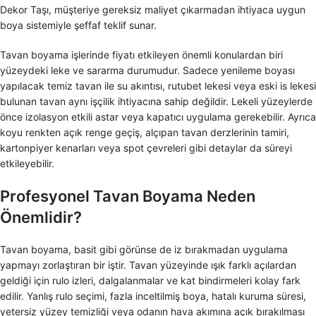
Dekor Taşı, müşteriye gereksiz maliyet çıkarmadan ihtiyaca uygun
boya sistemiyle şeffaf teklif sunar.
Tavan boyama işlerinde fiyatı etkileyen önemli konulardan biri
yüzeydeki leke ve sararma durumudur. Sadece yenileme boyası
yapılacak temiz tavan ile su akıntısı, rutubet lekesi veya eski is lekesi
bulunan tavan aynı işçilik ihtiyacına sahip değildir. Lekeli yüzeylerde
önce izolasyon etkili astar veya kapatıcı uygulama gerekebilir. Ayrıca
koyu renkten açık renge geçiş, alçıpan tavan derzlerinin tamiri,
kartonpiyer kenarları veya spot çevreleri gibi detaylar da süreyi
etkileyebilir.
Profesyonel Tavan Boyama Neden
Önemlidir?
Tavan boyama, basit gibi görünse de iz bırakmadan uygulama
yapmayı zorlaştıran bir iştir. Tavan yüzeyinde ışık farklı açılardan
geldiği için rulo izleri, dalgalanmalar ve kat bindirmeleri kolay fark
edilir. Yanlış rulo seçimi, fazla inceltilmiş boya, hatalı kuruma süresi,
yetersiz yüzey temizliği veya odanın hava akımına açık bırakılması