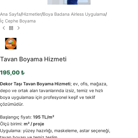
Ana Sayfa
/
Hizmetler
/
Boya Badana Airless Uygulama
/
İç Cephe Boyama
Tavan Boyama Hizmeti
195,00
₺
Dekor Taşı Tavan Boyama Hizmeti
; ev, ofis, mağaza,
depo ve ortak alan tavanlarında izsiz, temiz ve hızlı
boya uygulaması için profesyonel keşif ve teklif
çözümüdür.
Başlangıç fiyatı:
195 TL/m²
Ölçü birimi:
m² / proje
Uygulama: yüzey hazırlığı, maskeleme, astar seçeneği,
tavan boyası ve temiz teslim