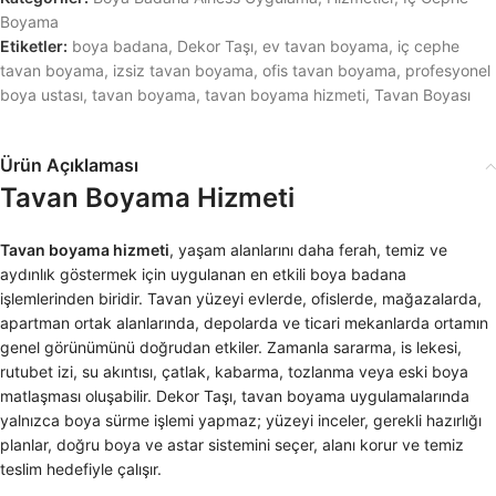
Boyama
Etiketler:
boya badana
,
Dekor Taşı
,
ev tavan boyama
,
iç cephe
tavan boyama
,
izsiz tavan boyama
,
ofis tavan boyama
,
profesyonel
boya ustası
,
tavan boyama
,
tavan boyama hizmeti
,
Tavan Boyası
Ürün Açıklaması
Tavan Boyama Hizmeti
Tavan boyama hizmeti
, yaşam alanlarını daha ferah, temiz ve
aydınlık göstermek için uygulanan en etkili boya badana
işlemlerinden biridir. Tavan yüzeyi evlerde, ofislerde, mağazalarda,
apartman ortak alanlarında, depolarda ve ticari mekanlarda ortamın
genel görünümünü doğrudan etkiler. Zamanla sararma, is lekesi,
rutubet izi, su akıntısı, çatlak, kabarma, tozlanma veya eski boya
matlaşması oluşabilir. Dekor Taşı, tavan boyama uygulamalarında
yalnızca boya sürme işlemi yapmaz; yüzeyi inceler, gerekli hazırlığı
planlar, doğru boya ve astar sistemini seçer, alanı korur ve temiz
teslim hedefiyle çalışır.