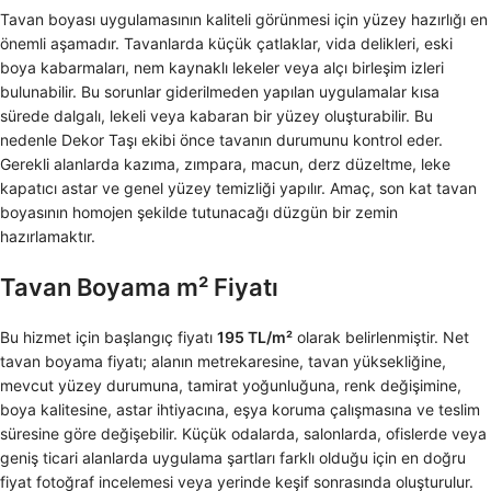
Tavan boyası uygulamasının kaliteli görünmesi için yüzey hazırlığı en
önemli aşamadır. Tavanlarda küçük çatlaklar, vida delikleri, eski
boya kabarmaları, nem kaynaklı lekeler veya alçı birleşim izleri
bulunabilir. Bu sorunlar giderilmeden yapılan uygulamalar kısa
sürede dalgalı, lekeli veya kabaran bir yüzey oluşturabilir. Bu
nedenle Dekor Taşı ekibi önce tavanın durumunu kontrol eder.
Gerekli alanlarda kazıma, zımpara, macun, derz düzeltme, leke
kapatıcı astar ve genel yüzey temizliği yapılır. Amaç, son kat tavan
boyasının homojen şekilde tutunacağı düzgün bir zemin
hazırlamaktır.
Tavan Boyama m² Fiyatı
Bu hizmet için başlangıç fiyatı
195 TL/m²
olarak belirlenmiştir. Net
tavan boyama fiyatı; alanın metrekaresine, tavan yüksekliğine,
mevcut yüzey durumuna, tamirat yoğunluğuna, renk değişimine,
boya kalitesine, astar ihtiyacına, eşya koruma çalışmasına ve teslim
süresine göre değişebilir. Küçük odalarda, salonlarda, ofislerde veya
geniş ticari alanlarda uygulama şartları farklı olduğu için en doğru
fiyat fotoğraf incelemesi veya yerinde keşif sonrasında oluşturulur.