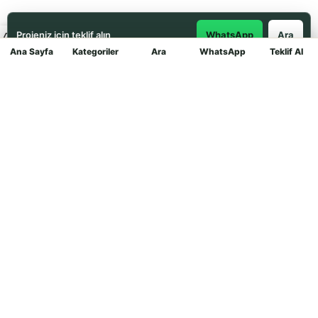
Projeniz için teklif alın
WhatsApp
Ara
Ana Sayfa
Kategoriler
Ara
WhatsApp
Teklif Al
Mağaza