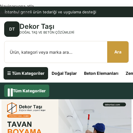
Navigasyona atla
İstanbul geneli ürün tedariği ve uygulama desteği
Ana içeriğe atla
Dekor Taşı
DT
DOĞAL TAŞ VE BETON ÇÖZÜMLERI
Ara
☰ Tüm Kategoriler
Doğal Taşlar
Beton Elemanları
Zem
Tüm Kategoriler