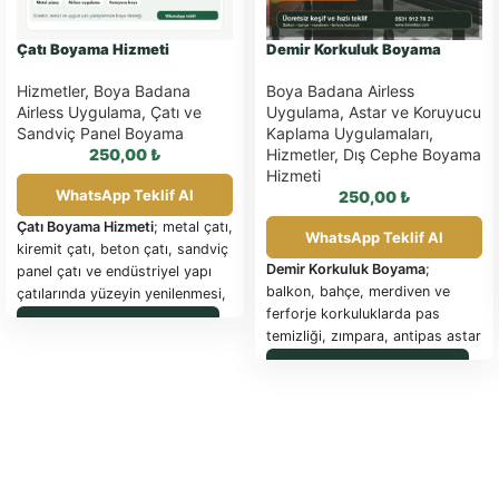
Çatı Boyama Hizmeti
Demir Korkuluk Boyama
Hizmetler
,
Boya Badana
Boya Badana Airless
Airless Uygulama
,
Çatı ve
Uygulama
,
Astar ve Koruyucu
Sandviç Panel Boyama
Kaplama Uygulamaları
,
250,00
₺
Hizmetler
,
Dış Cephe Boyama
Hizmeti
WhatsApp Teklif Al
250,00
₺
Çatı Boyama Hizmeti
; metal çatı,
WhatsApp Teklif Al
kiremit çatı, beton çatı, sandviç
Demir Korkuluk Boyama
;
panel çatı ve endüstriyel yapı
balkon, bahçe, merdiven ve
çatılarında yüzeyin yenilenmesi,
ferforje korkuluklarda pas
korunması ve daha estetik
WhatsApp ile Sipariş
temizliği, zımpara, antipas astar
görünmesi için uygulanan
ve dayanıklı son kat boya
profesyonel boya hizmetidir.
WhatsApp ile Sipariş
uygulamasını kapsayan
Başlangıç fiyatı
250 TL / m²
olup
profesyonel metal yüzey
net teklif; çatı tipi, metraj,
yenileme hizmetidir. Başlangıç
yüzey hazırlığı, çalışma
fiyatı
250 TL / m²
olup net teklif
yüksekliği ve kullanılacak boya
yüzey durumu ve metraja göre
sistemine göre belirlenir.
hazırlanır.