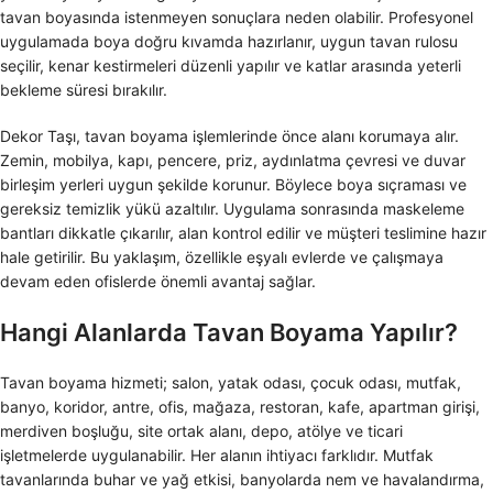
tavan boyasında istenmeyen sonuçlara neden olabilir. Profesyonel
uygulamada boya doğru kıvamda hazırlanır, uygun tavan rulosu
seçilir, kenar kestirmeleri düzenli yapılır ve katlar arasında yeterli
bekleme süresi bırakılır.
Dekor Taşı, tavan boyama işlemlerinde önce alanı korumaya alır.
Zemin, mobilya, kapı, pencere, priz, aydınlatma çevresi ve duvar
birleşim yerleri uygun şekilde korunur. Böylece boya sıçraması ve
gereksiz temizlik yükü azaltılır. Uygulama sonrasında maskeleme
bantları dikkatle çıkarılır, alan kontrol edilir ve müşteri teslimine hazır
hale getirilir. Bu yaklaşım, özellikle eşyalı evlerde ve çalışmaya
devam eden ofislerde önemli avantaj sağlar.
Hangi Alanlarda Tavan Boyama Yapılır?
Tavan boyama hizmeti; salon, yatak odası, çocuk odası, mutfak,
banyo, koridor, antre, ofis, mağaza, restoran, kafe, apartman girişi,
merdiven boşluğu, site ortak alanı, depo, atölye ve ticari
işletmelerde uygulanabilir. Her alanın ihtiyacı farklıdır. Mutfak
tavanlarında buhar ve yağ etkisi, banyolarda nem ve havalandırma,