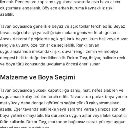
ilerlenir. Pencere ve kapıların uygulama sırasında aşırı hava akımı
oluşturması engellenir. Böylece erken kuruma kaynaklı iz riski
azaltılır.
Tavan boyasında genellikle beyaz ve açık tonlar tercih edilir. Beyaz
tavan, ışığı daha iyi yansıttığı için mekanı geniş ve ferah gösterir.
Ancak dekoratif projelerde açık gri, kırık beyaz, kum beji veya duvar
rengiyle uyumlu özel tonlar da seçilebilir. Renkli tavan
uygulamalarında mekandaki ışık, duvar rengi, zemin ve mobilya
dengesi birlikte değerlendirilmelidir. Dekor Taşı, ihtiyaç halinde renk
ve boya türü konusunda uygulama öncesi öneri sunar.
Malzeme ve Boya Seçimi
Tavan boyasında yüksek kapatıcılığa sahip, mat, nefes alabilen ve
uygulaması kolay ürünler tercih edilir. Tavanlarda parlak boya yerine
mat yüzey daha dengeli görünüm sağlar çünkü ışık yansımalarını
azaltır. Eğer tavanda eski leke veya sararma varsa yalnızca son kat
boya yeterli olmayabilir. Bu durumda uygun astar veya leke kapatıcı
ürün kullanılır. Dekor Taşı, markadan bağımsız olarak yüzeye uygun
sistemi seçmeye odaklanır.