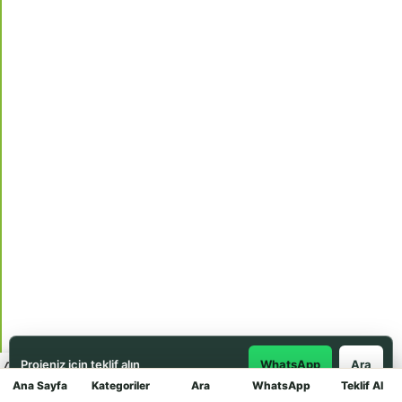
Projeniz için teklif alın
WhatsApp
Ara
Ana Sayfa
Kategoriler
Ara
WhatsApp
Teklif Al
Mağaza