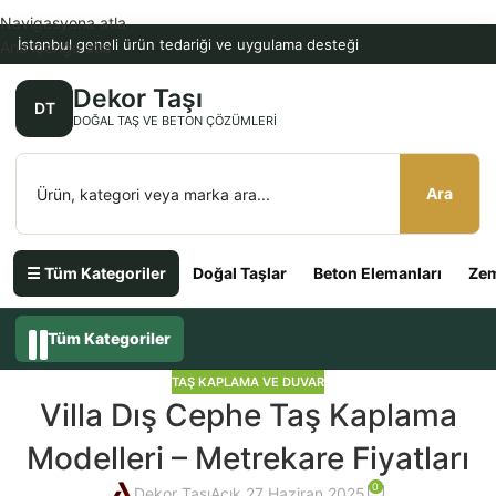
Navigasyona atla
İstanbul geneli ürün tedariği ve uygulama desteği
Ana içeriğe atla
Dekor Taşı
DT
DOĞAL TAŞ VE BETON ÇÖZÜMLERI
Ara
☰ Tüm Kategoriler
Doğal Taşlar
Beton Elemanları
Zem
Tüm Kategoriler
TAŞ KAPLAMA VE DUVAR
Villa Dış Cephe Taş Kaplama
Modelleri – Metrekare Fiyatları
0
Dekor Taşı
Açık 27 Haziran 2025