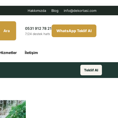
Hakkımızda
Blog
info@dekortasi.com
0531 912 78 21
Ara
WhatsApp Teklif Al
7/24 destek hattı
Hizmetler
İletişim
Teklif Al