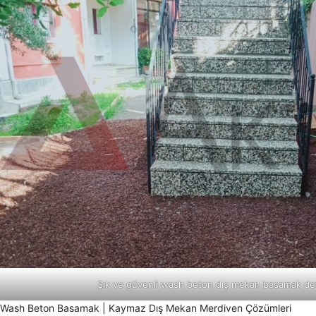
Şık ve güvenli wash beton dış mekan basamak det
Wash Beton Basamak | Kaymaz Dış Mekan Merdiven Çözümleri