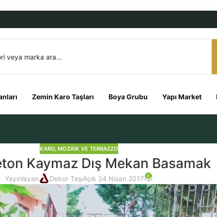
nları
Zemin Karo Taşları
Boya Grubu
Yapı Market
KARO, MOZAIK VE TERRAZZO
ton Kaymaz Dış Mekan Basamak
0
Yayınlayan
Dekor Taşı
Açık 24 Nisan 2017