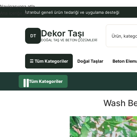
Navigasyona atla
İstanbul geneli ürün tedariği ve uygulama desteği
Ana içeriğe atla
Dekor Taşı
DT
DOĞAL TAŞ VE BETON ÇÖZÜMLERI
☰ Tüm Kategoriler
Doğal Taşlar
Beton Elema
Tüm Kategoriler
Wash Be