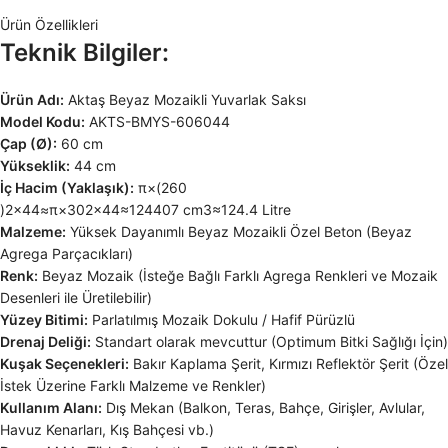
Ürün Özellikleri
Teknik Bilgiler:
Ürün Adı:
Aktaş Beyaz Mozaikli Yuvarlak Saksı
Model Kodu:
AKTS-BMYS-606044
Çap (Ø):
60 cm
Yükseklik:
44 cm
İç Hacim (Yaklaşık):
π×(260​
)2×44≈π×302×44≈124407 cm3≈124.4 Litre
Malzeme:
Yüksek Dayanımlı Beyaz Mozaikli Özel Beton (Beyaz
Agrega Parçacıkları)
Renk:
Beyaz Mozaik (İsteğe Bağlı Farklı Agrega Renkleri ve Mozaik
Desenleri ile Üretilebilir)
Yüzey Bitimi:
Parlatılmış Mozaik Dokulu / Hafif Pürüzlü
Drenaj Deliği:
Standart olarak mevcuttur (Optimum Bitki Sağlığı İçin)
Kuşak Seçenekleri:
Bakır Kaplama Şerit, Kırmızı Reflektör Şerit (Özel
İstek Üzerine Farklı Malzeme ve Renkler)
Kullanım Alanı:
Dış Mekan (Balkon, Teras, Bahçe, Girişler, Avlular,
Havuz Kenarları, Kış Bahçesi vb.)