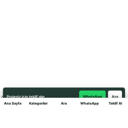
Projeniz için teklif alın
WhatsApp
Ara
Ana Sayfa
Kategoriler
Ara
WhatsApp
Teklif Al
Mağaza