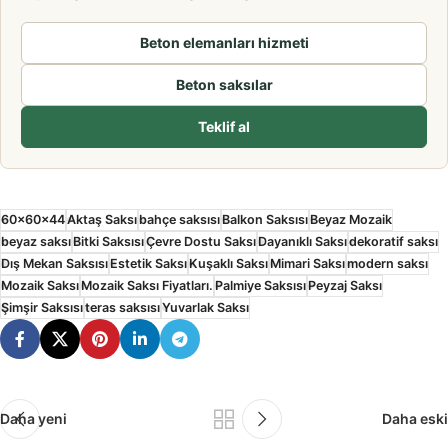
Beton elemanları hizmeti
Beton saksılar
Teklif al
60x60x44
Aktaş Saksı
bahçe saksısı
Balkon Saksısı
Beyaz Mozaik
beyaz saksı
Bitki Saksısı
Çevre Dostu Saksı
Dayanıklı Saksı
dekoratif saksı
Dış Mekan Saksısı
Estetik Saksı
Kuşaklı Saksı
Mimari Saksı
modern saksı
Mozaik Saksı
Mozaik Saksı Fiyatları.
Palmiye Saksısı
Peyzaj Saksı
Şimşir Saksısı
teras saksısı
Yuvarlak Saksı
Daha yeni
Daha eski