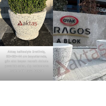
Aktaş kalitesiyle üretilmiş,
60x60x44 cm boyutlarında,
göz alıcı beyaz mozaik dokulu
yuvarlak saksı, dış mekanınıza
modern bir hava katıyor.