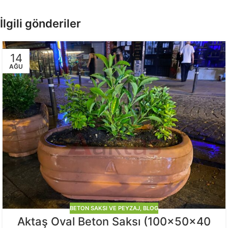
İlgili gönderiler
14
AĞU
BETON SAKSI VE PEYZAJ
,
BLOG
Aktaş Oval Beton Saksı (100x50x40