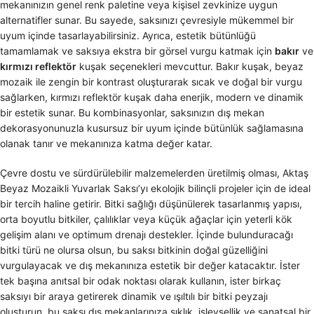
mekanınızın genel renk paletine veya kişisel zevkinize uygun
alternatifler sunar. Bu sayede, saksınızı çevresiyle mükemmel bir
uyum içinde tasarlayabilirsiniz. Ayrıca, estetik bütünlüğü
tamamlamak ve saksıya ekstra bir görsel vurgu katmak için
bakır
ve
kırmızı reflektör
kuşak seçenekleri mevcuttur. Bakır kuşak, beyaz
mozaik ile zengin bir kontrast oluşturarak sıcak ve doğal bir vurgu
sağlarken, kırmızı reflektör kuşak daha enerjik, modern ve dinamik
bir estetik sunar. Bu kombinasyonlar, saksınızın dış mekan
dekorasyonunuzla kusursuz bir uyum içinde bütünlük sağlamasına
olanak tanır ve mekanınıza katma değer katar.
Çevre dostu ve sürdürülebilir malzemelerden üretilmiş olması, Aktaş
Beyaz Mozaikli Yuvarlak Saksı’yı ekolojik bilinçli projeler için de ideal
bir tercih haline getirir. Bitki sağlığı düşünülerek tasarlanmış yapısı,
orta boyutlu bitkiler, çalılıklar veya küçük ağaçlar için yeterli kök
gelişim alanı ve optimum drenajı destekler. İçinde bulunduracağı
bitki türü ne olursa olsun, bu saksı bitkinin doğal güzelliğini
vurgulayacak ve dış mekanınıza estetik bir değer katacaktır. İster
tek başına anıtsal bir odak noktası olarak kullanın, ister birkaç
saksıyı bir araya getirerek dinamik ve ışıltılı bir bitki peyzajı
oluşturun, bu saksı dış mekanlarınıza şıklık, işlevsellik ve sanatsal bir