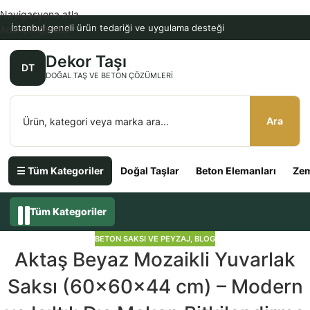
Navigasyona atla
İstanbul geneli ürün tedariği ve uygulama desteği
Ana içeriğe atla
Dekor Taşı
DT
DOĞAL TAŞ VE BETON ÇÖZÜMLERI
Ara
☰ Tüm Kategoriler
Doğal Taşlar
Beton Elemanları
Zem
Tüm Kategoriler
BETON SAKSI VE PEYZAJ
,
BLOG
Aktaş Beyaz Mozaikli Yuvarlak
Saksı (60x60x44 cm) – Modern