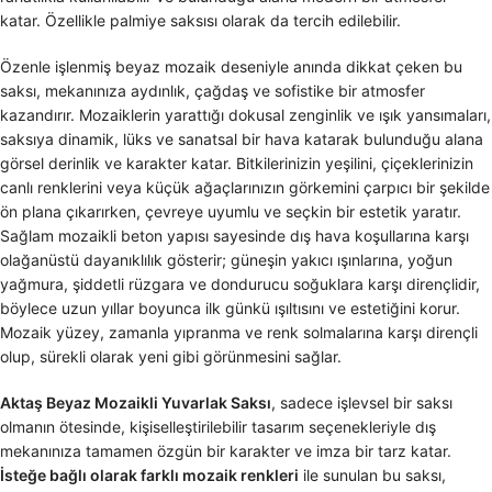
katar. Özellikle palmiye saksısı olarak da tercih edilebilir.
Özenle işlenmiş beyaz mozaik deseniyle anında dikkat çeken bu
saksı, mekanınıza aydınlık, çağdaş ve sofistike bir atmosfer
kazandırır. Mozaiklerin yarattığı dokusal zenginlik ve ışık yansımaları,
saksıya dinamik, lüks ve sanatsal bir hava katarak bulunduğu alana
görsel derinlik ve karakter katar. Bitkilerinizin yeşilini, çiçeklerinizin
canlı renklerini veya küçük ağaçlarınızın görkemini çarpıcı bir şekilde
ön plana çıkarırken, çevreye uyumlu ve seçkin bir estetik yaratır.
Sağlam mozaikli beton yapısı sayesinde dış hava koşullarına karşı
olağanüstü dayanıklılık gösterir; güneşin yakıcı ışınlarına, yoğun
yağmura, şiddetli rüzgara ve dondurucu soğuklara karşı dirençlidir,
böylece uzun yıllar boyunca ilk günkü ışıltısını ve estetiğini korur.
Mozaik yüzey, zamanla yıpranma ve renk solmalarına karşı dirençli
olup, sürekli olarak yeni gibi görünmesini sağlar.
Aktaş Beyaz Mozaikli Yuvarlak Saksı
, sadece işlevsel bir saksı
olmanın ötesinde, kişiselleştirilebilir tasarım seçenekleriyle dış
mekanınıza tamamen özgün bir karakter ve imza bir tarz katar.
İsteğe bağlı olarak farklı mozaik renkleri
ile sunulan bu saksı,