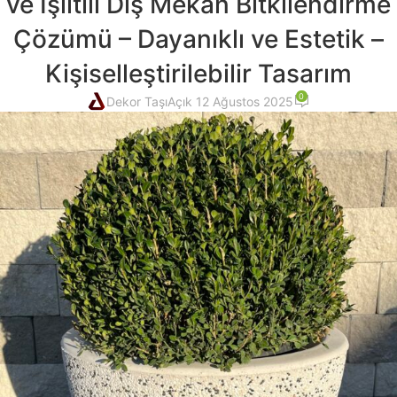
ve Işıltılı Dış Mekan Bitkilendirme
Çözümü – Dayanıklı ve Estetik –
Kişiselleştirilebilir Tasarım
0
Dekor Taşı
Açık 12 Ağustos 2025