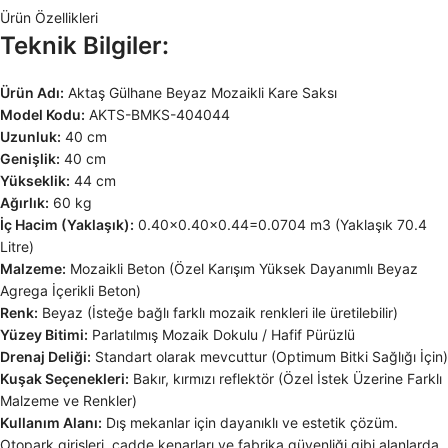
Ürün Özellikleri
Teknik Bilgiler:
Ürün Adı:
Aktaş Gülhane Beyaz Mozaikli Kare Saksı
Model Kodu:
AKTS-BMKS-404044
Uzunluk:
40 cm
Genişlik:
40 cm
Yükseklik:
44 cm
Ağırlık:
60 kg
İç Hacim (Yaklaşık):
0.40×0.40×0.44=0.0704 m3 (Yaklaşık 70.4
Litre)
Malzeme:
Mozaikli Beton (Özel Karışım Yüksek Dayanımlı Beyaz
Agrega İçerikli Beton)
Renk:
Beyaz (İsteğe bağlı farklı mozaik renkleri ile üretilebilir)
Yüzey Bitimi:
Parlatılmış Mozaik Dokulu / Hafif Pürüzlü
Drenaj Deliği:
Standart olarak mevcuttur (Optimum Bitki Sağlığı İçin)
Kuşak Seçenekleri:
Bakır, kırmızı reflektör (Özel İstek Üzerine Farklı
Malzeme ve Renkler)
Kullanım Alanı:
Dış mekanlar için dayanıklı ve estetik çözüm.
Otopark girişleri, cadde kenarları ve fabrika güvenliği gibi alanlarda