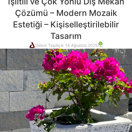
Işıltılı ve Çok Yönlü Dış Mekan
Çözümü – Modern Mozaik
Estetiği – Kişiselleştirilebilir
Tasarım
0
Dekor Taşı
Açık 14 Ağustos 2025