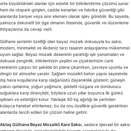
orta büyüklükteki alanlar için estetik bir bitkilendirme çözümü sunar
hem de otopark girişleri, cadde kenarları ve fabrika güvenliği gibi
alanlarda bariyer veya sınır elemanı olarak işlev görebilir. Bu sayede,
yalnızca dekoratif bir öge olmanın ötesinde, güvenlik ve düzenleme
ihtiyaçlarına da cevap verir.
Gülhane serisinin özelliği olan beyaz mozaik dokusuyla bu saksı,
modern, minimalist ve Akdeniz tarzı tasarım anlayışlarına mükemmel
uyum sağlar. Beyaz mozaik deseninin yarattığı ışık yansımaları ve
dokusal zenginlik, bitkilerinizin yeşilini ve çiçeklerinizin canlı
renklerini çarpıcı bir şekilde ön plana çıkarırken, çevreye uyumlu ve
dingin bir atmosfer yaratır. Sağlam mozaikli beton yapısı sayesinde
dış hava koşullarına karşı olağanüstü dayanıklılık gösterir; güneşin
yakıcı ışınlarına, yoğun yağmura, şiddetli rüzgara ve dondurucu
soğuklara karşı dirençlidir, böylece uzun yıllar boyunca ilk günkü
ışıltısını ve estetiğini korur. Yaklaşık 60 kg ağırlığı ile yerinden
kolayca hareket ettirilemez, bu da onu özellikle güvenlik gerektiren
alanlarda tercih edilen bir çözüm haline getirir.
Aktaş Gülhane Beyaz Mozaikli Kare Saksı
, sadece işlevsel bir saksı
olmanın ötesinde, kişiselleştirilebilir tasarım seçenekleriyle dış