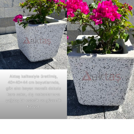
Aktaş kalitesiyle üretilmiş,
40x40x44 cm boyutlarında,
göz alıcı beyaz mozaik dokulu
kare saksı, dış mekanlarınıza
çağdaş bir estetik ve güvenlik
katıyor.