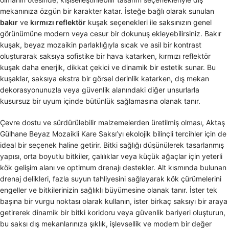
mekanınıza özgün bir karakter katar. İsteğe bağlı olarak sunulan
bakır
ve
kırmızı reflektör
kuşak seçenekleri ile saksınızın genel
görünümüne modern veya cesur bir dokunuş ekleyebilirsiniz. Bakır
kuşak, beyaz mozaikin parlaklığıyla sıcak ve asil bir kontrast
oluşturarak saksıya sofistike bir hava katarken, kırmızı reflektör
kuşak daha enerjik, dikkat çekici ve dinamik bir estetik sunar. Bu
kuşaklar, saksıya ekstra bir görsel derinlik katarken, dış mekan
dekorasyonunuzla veya güvenlik alanındaki diğer unsurlarla
kusursuz bir uyum içinde bütünlük sağlamasına olanak tanır.
Çevre dostu ve sürdürülebilir malzemelerden üretilmiş olması, Aktaş
Gülhane Beyaz Mozaikli Kare Saksı’yı ekolojik bilinçli tercihler için de
ideal bir seçenek haline getirir. Bitki sağlığı düşünülerek tasarlanmış
yapısı, orta boyutlu bitkiler, çalılıklar veya küçük ağaçlar için yeterli
kök gelişim alanı ve optimum drenajı destekler. Alt kısmında bulunan
drenaj delikleri, fazla suyun tahliyesini sağlayarak kök çürümelerini
engeller ve bitkilerinizin sağlıklı büyümesine olanak tanır. İster tek
başına bir vurgu noktası olarak kullanın, ister birkaç saksıyı bir araya
getirerek dinamik bir bitki koridoru veya güvenlik bariyeri oluşturun,
bu saksı dış mekanlarınıza şıklık, işlevsellik ve modern bir değer