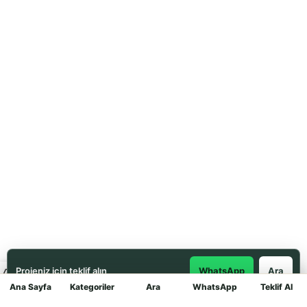
Projeniz için teklif alın
WhatsApp
Ara
Ana Sayfa
Kategoriler
Ara
WhatsApp
Teklif Al
Mağaza