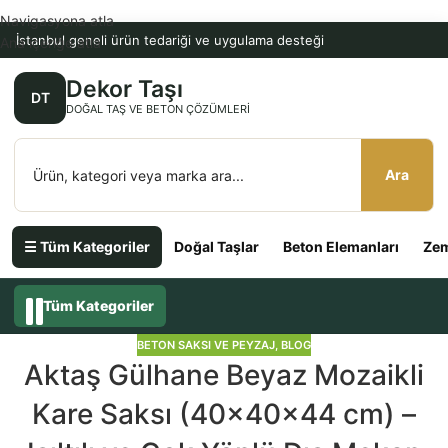
Navigasyona atla
İstanbul geneli ürün tedariği ve uygulama desteği
Ana içeriğe atla
Dekor Taşı
DT
DOĞAL TAŞ VE BETON ÇÖZÜMLERI
Ara
☰ Tüm Kategoriler
Doğal Taşlar
Beton Elemanları
Zem
Tüm Kategoriler
BETON SAKSI VE PEYZAJ
,
BLOG
Aktaş Gülhane Beyaz Mozaikli
Kare Saksı (40x40x44 cm) –