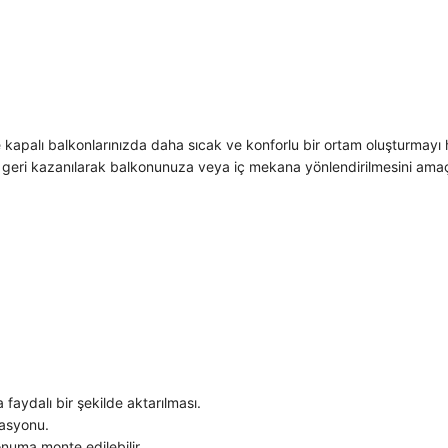
kapalı balkonlarınızda daha sıcak ve konforlu bir ortam oluşturmayı 
ıyla geri kazanılarak balkonunuza veya iç mekana yönlendirilmesini amaç
aydalı bir şekilde aktarılması.
rasyonu.
numa monte edilebilir.