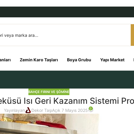
nları
Zemin Karo Taşları
Boya Grubu
Yapı Market
BAHÇE FIRINI VE ŞÖMINE
küsü Isı Geri Kazanım Sistemi Pro
0
Yayınlayan
Dekor Taşı
Açık 7 Mayıs 2025