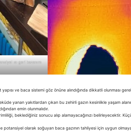
nsiyel ısı geri kazanım
t yapısı ve baca sistemi göz önüne alındığında dikkatli olunması gere
eküde yanan yakıtlardan çıkan bu zehirli gazın kesinlikle yaşam alan
ldığından emin olunmalıdır.
rimliliği, beklediğiniz sonucu alıp alamayacağınızı belirleyecektir. Kü
 potansiyel olarak soğuyan baca gazının tahliyesi için uygun olmayab