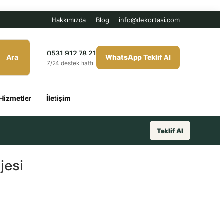
Hakkımızda
Blog
info@dekortasi.com
0531 912 78 21
Ara
WhatsApp Teklif Al
7/24 destek hattı
Hizmetler
İletişim
Teklif Al
jesi