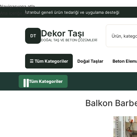
Navigasyona atla
İstanbul geneli ürün tedariği ve uygulama desteği
Ana içeriğe atla
Dekor Taşı
DT
DOĞAL TAŞ VE BETON ÇÖZÜMLERI
☰ Tüm Kategoriler
Doğal Taşlar
Beton Elema
Tüm Kategoriler
Balkon Barbe