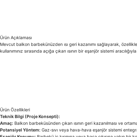
Ürün Açıklaması
Mevcut balkon barbekünüzden ısı geri kazanımı sağlayarak, özellikle 
kullanımınız sırasında açığa çıkan ısının bir eşanjör sistemi aracılığ
Ürün Özellikleri
Teknik Bilgi (Proje Konsepti):
Amaç:
Balkon barbeküsünden çıkan ısının geri kazanılması ve ortama f
Potansiyel Yöntem:
Gaz-sıvı veya hava-hava eşanjör sistemi enteg
Eşanjör Konumu:
Barbekü iç kısmına veya baca çıkışına yakın bir ko