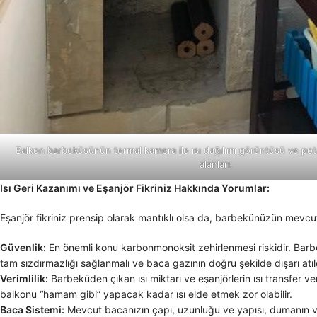
Balkon barbeküsünün termal kamera ile ısı dağılımı görüntüsü ve pota
alanları.
Isı Geri Kazanımı ve Eşanjör Fikriniz Hakkında Yorumlar:
Eşanjör fikriniz prensip olarak mantıklı olsa da, barbekünüzün mevcu
Güvenlik:
En önemli konu karbonmonoksit zehirlenmesi riskidir. Barb
tam sızdırmazlığı sağlanmalı ve baca gazının doğru şekilde dışarı atı
Verimlilik:
Barbeküden çıkan ısı miktarı ve eşanjörlerin ısı transfer ve
balkonu “hamam gibi” yapacak kadar ısı elde etmek zor olabilir.
Baca Sistemi:
Mevcut bacanızın çapı, uzunluğu ve yapısı, dumanın ve