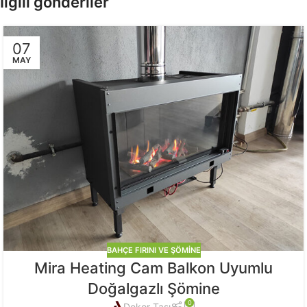
İlgili gönderiler
07
MAY
BAHÇE FIRINI VE ŞÖMINE
Mira Heating Cam Balkon Uyumlu
Doğalgazlı Şömine
0
Dekor Taşı