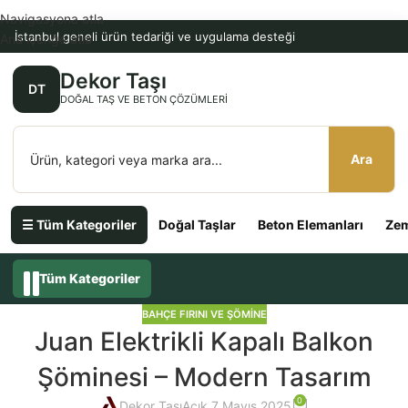
Navigasyona atla
İstanbul geneli ürün tedariği ve uygulama desteği
Ana içeriğe atla
Dekor Taşı
DT
DOĞAL TAŞ VE BETON ÇÖZÜMLERI
Ara
☰ Tüm Kategoriler
Doğal Taşlar
Beton Elemanları
Zem
Tüm Kategoriler
BAHÇE FIRINI VE ŞÖMINE
Juan Elektrikli Kapalı Balkon
Şöminesi – Modern Tasarım
0
Dekor Taşı
Açık 7 Mayıs 2025