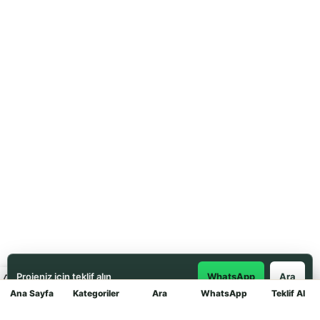
Projeniz için teklif alın
WhatsApp
Ara
Ana Sayfa
Kategoriler
Ara
WhatsApp
Teklif Al
Mağaza