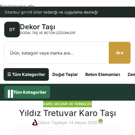
Navigasyona atla
İstanbul geneli ürün tedariği ve uygulama desteği
Ana içeriğe atla
Dekor Taşı
DT
DOĞAL TAŞ VE BETON ÇÖZÜMLERI
Ara
☰ Tüm Kategoriler
Doğal Taşlar
Beton Elemanları
Zem
Tüm Kategoriler
KARO, MOZAIK VE TERRAZZO
Yıldız Tretuvar Karo Taşı
1
Dekor Taşı
Açık 14 Mayıs 2025