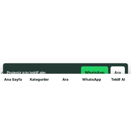
Projeniz için teklif alın
WhatsApp
Ara
Ana Sayfa
Kategoriler
Ara
WhatsApp
Teklif Al
Mağaza