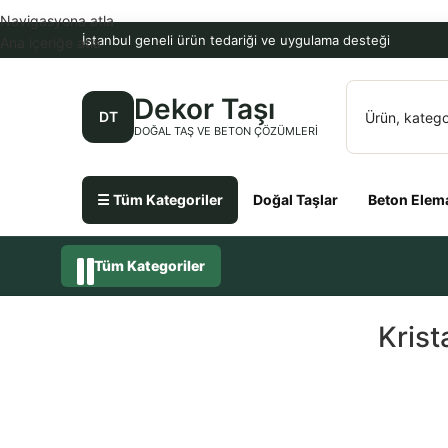
Navigasyona atla
İstanbul geneli ürün tedariği ve uygulama desteği
Ana içeriğe atla
Dekor Taşı
DT
DOĞAL TAŞ VE BETON ÇÖZÜMLERI
☰ Tüm Kategoriler
Doğal Taşlar
Beton Elema
Tüm Kategoriler
Krist