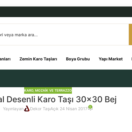
nları
Zemin Karo Taşları
Boya Grubu
Yapı Market
KARO, MOZAIK VE TERRAZZO
al Desenli Karo Taşı 30×30 Bej
0
Yayınlayan
Dekor Taşı
Açık 24 Nisan 2017