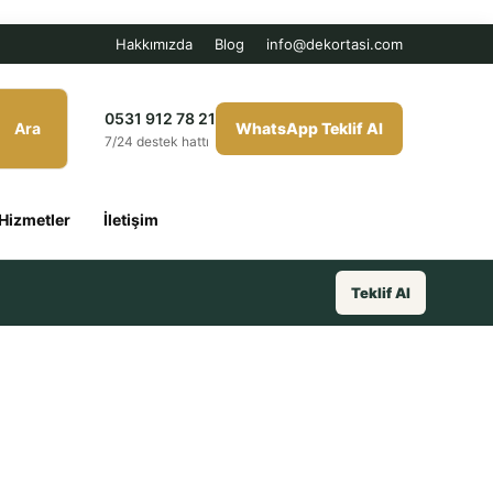
Hakkımızda
Blog
info@dekortasi.com
0531 912 78 21
Ara
WhatsApp Teklif Al
7/24 destek hattı
Hizmetler
İletişim
Teklif Al