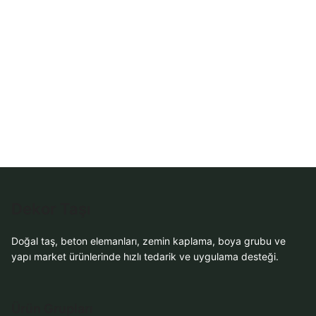
WhatsApp Teklif
Al
Dekor Taşı
Doğal taş, beton elemanları, zemin kaplama, boya grubu ve
yapı market ürünlerinde hızlı tedarik ve uygulama desteği.
Ürün Grupları