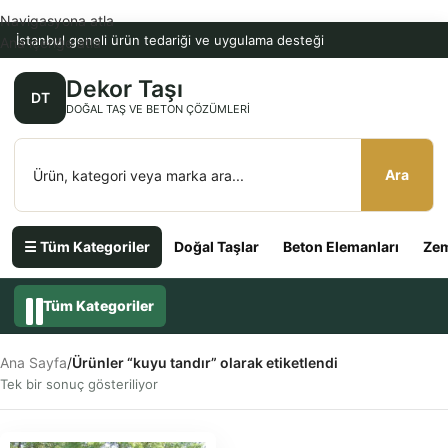
Navigasyona atla
İstanbul geneli ürün tedariği ve uygulama desteği
Ana içeriğe atla
Dekor Taşı
DT
DOĞAL TAŞ VE BETON ÇÖZÜMLERI
Ara
☰ Tüm Kategoriler
Doğal Taşlar
Beton Elemanları
Zem
Tüm Kategoriler
Ana Sayfa
/
Ürünler “kuyu tandır” olarak etiketlendi
Tek bir sonuç gösteriliyor