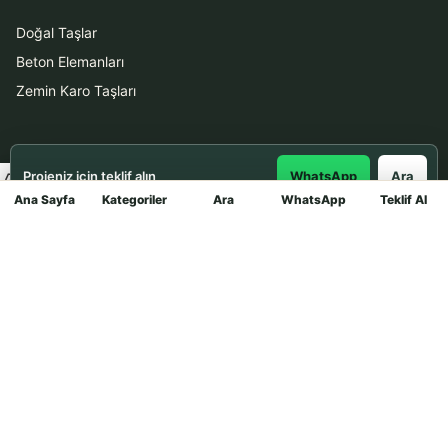
Doğal Taşlar
Beton Elemanları
Zemin Karo Taşları
Hizmetler
Projeniz için teklif alın
WhatsApp
Ara
Uygulama
Ana Sayfa
Kategoriler
Ara
WhatsApp
Teklif Al
Mağaza
Boya Badana
İletişim
0531 912 78 21
WhatsApp ile Teklif Al
info@dekortasi.com