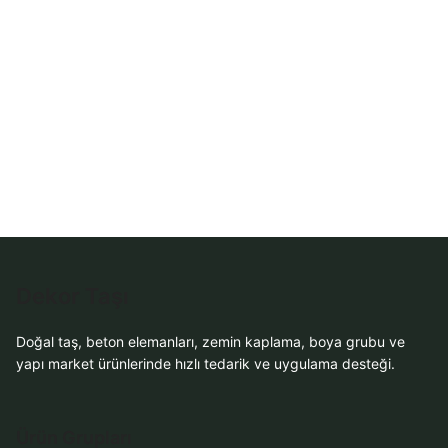
WhatsApp Teklif
Al
Dekor Taşı
Doğal taş, beton elemanları, zemin kaplama, boya grubu ve
yapı market ürünlerinde hızlı tedarik ve uygulama desteği.
Ürün Grupları