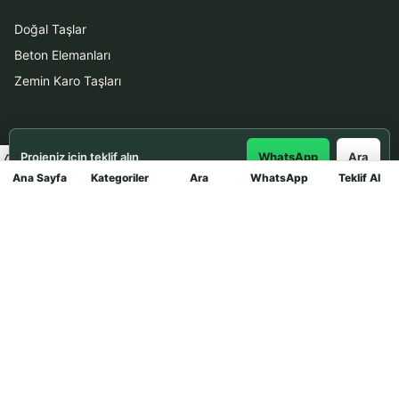
Doğal Taşlar
Beton Elemanları
Zemin Karo Taşları
Hizmetler
Projeniz için teklif alın
WhatsApp
Ara
Uygulama
Ana Sayfa
Kategoriler
Ara
WhatsApp
Teklif Al
Mağaza
Boya Badana
İletişim
0531 912 78 21
WhatsApp ile Teklif Al
info@dekortasi.com