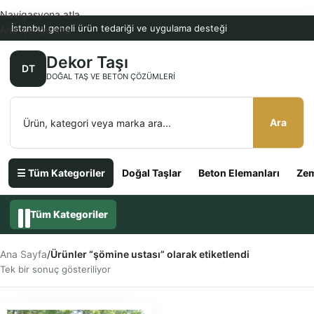
Navigasyona atla
İstanbul geneli ürün tedariği ve uygulama desteği
Ana içeriğe atla
Dekor Taşı
DT
DOĞAL TAŞ VE BETON ÇÖZÜMLERI
Ara
☰ Tüm Kategoriler
Doğal Taşlar
Beton Elemanları
Zem
Tüm Kategoriler
Ana Sayfa
/
Ürünler “şömine ustası” olarak etiketlendi
Tek bir sonuç gösteriliyor